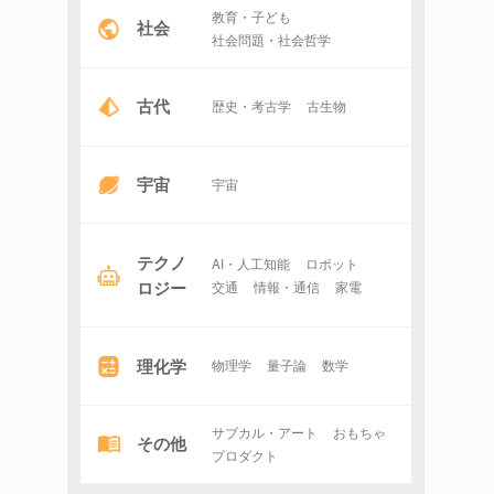
教育・子ども
社会
社会問題・社会哲学
古代
歴史・考古学
古生物
宇宙
宇宙
テクノ
AI・人工知能
ロボット
ロジー
交通
情報・通信
家電
理化学
物理学
量子論
数学
サブカル・アート
おもちゃ
その他
プロダクト