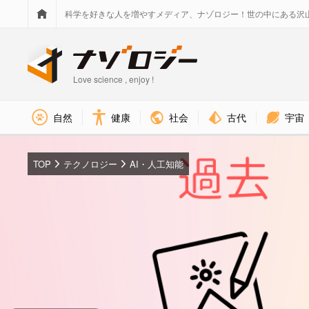
科学を好きな人を増やすメディア、ナゾロジー！世の中にある沢
Love science , enjoy !
社会
古代
宇宙
自然
健康
TOP
テクノロジー
AI・人工知能