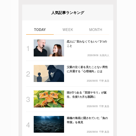
人気記事ランキング
TODAY
WEEK
MONTH
恋人に“言わなくてもいい”2つの
こと
2026/08/06
矢黒尚人
父親の泣く姿を見たことない男性
に共通する「心理傾向」とは
2026/08/05
千野 真吾
頭が2つある「双頭ヤモリ」が誕
生、生後1カ月も順調に
2026/08/05
千野 真吾
南極の海底に隠されていた「魚の
帝国」を発見
2026/08/04
千野 真吾