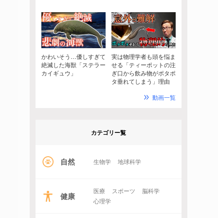
かわいそう…優しすぎて
実は物理学者も頭を悩ま
絶滅した海獣「ステラー
せる「ティーポットの注
カイギュウ」
ぎ口から飲み物がポタポ
タ垂れてしまう」理由
動画一覧
カテゴリー覧
自然
生物学
地球科学
医療
スポーツ
脳科学
健康
心理学