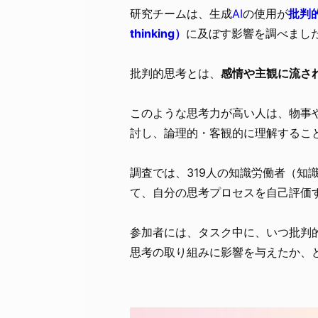
研究チームは、生成
AI
の使用が
批判的
thinking）
に及ぼす影響を調べまし
批判的思考とは、
感情や主観に流さ
このような思考力が高い人は、物事
討し、論理的・客観的に理解するこ
調査では、319人の知識労働者（知
て、自分の思考プロセスを自己評価
参加者には、タスク中に、いつ批判
思考の取り組みに影響を与えたか、