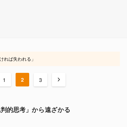
ければ失われる」
1
2
3
>
批判的思考」から遠ざかる