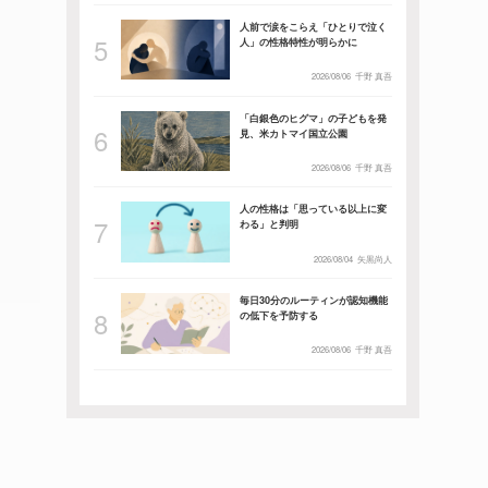
人前で涙をこらえ「ひとりで泣く
人」の性格特性が明らかに
2026/08/06
千野 真吾
「白銀色のヒグマ」の子どもを発
見、米カトマイ国立公園
2026/08/06
千野 真吾
人の性格は「思っている以上に変
わる」と判明
2026/08/04
矢黒尚人
毎日30分のルーティンが認知機能
の低下を予防する
2026/08/06
千野 真吾