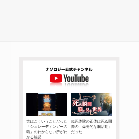
実はこういうことだった
臨死体験の正体は死ぬ間
「シュレーディンガーの
際の「爆発的な脳活動」
猫」のわからない所がわ
だった
かる解説