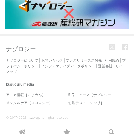
ナゾロジー
ナゾロジーについて
|
お問い合わせ
|
プレスリリース送付先
|
利用規約
|
プ
ライバシーポリシー
|
インフォマティブデータポリシー
|
運営会社
|
サイト
マップ
kusuguru
media
アニメ情報［にじめん］
科学ニュース［ナゾロジー］
メンタルケア［ココロジー］
心理テスト［シンリ］
© 2017-2026 nazology. all rights reserved.