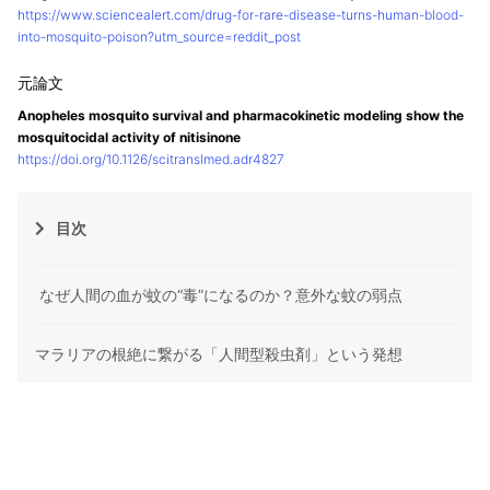
https://www.sciencealert.com/drug-for-rare-disease-turns-human-blood-
into-mosquito-poison?utm_source=reddit_post
Anopheles mosquito survival and pharmacokinetic modeling show the
mosquitocidal activity of nitisinone
https://doi.org/10.1126/scitranslmed.adr4827
目次
なぜ人間の血が蚊の“毒”になるのか？意外な蚊の弱点
マラリアの根絶に繋がる「人間型殺虫剤」という発想