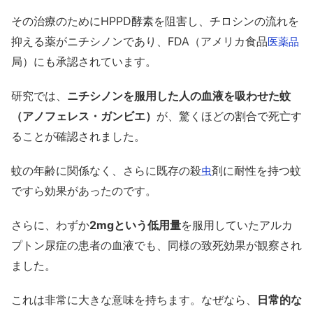
その治療のためにHPPD酵素を阻害し、チロシンの流れを
抑える薬がニチシノンであり、FDA（アメリカ食品
医薬品
局）にも承認されています。
研究では、
ニチシノンを服用した人の血液を吸わせた蚊
（アノフェレス・ガンビエ）
が、驚くほどの割合で死亡す
ることが確認されました。
蚊の年齢に関係なく、さらに既存の殺
剤に耐性を持つ蚊
虫
ですら効果があったのです。
さらに、わずか
2mgという低用量
を服用していたアルカ
プトン尿症の患者の血液でも、同様の致死効果が観察され
ました。
これは非常に大きな意味を持ちます。なぜなら、
日常的な