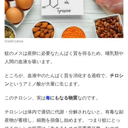
Credit:canva
蚊のメスは産卵に必要なたんぱく質を得るため、哺乳類や
人間の血液を吸います。
ところが、血液中のたんぱく質を消化する過程で、
チロシ
ン
というアミノ酸が大量に生じます。
このチロシン、実は
にもなる物質
なのです。
毒
チロシンは体内で適切に代謝・分解されないと、有毒な副
産物が蓄積し、細胞を損傷し始めます。 つまり蚊にとっ