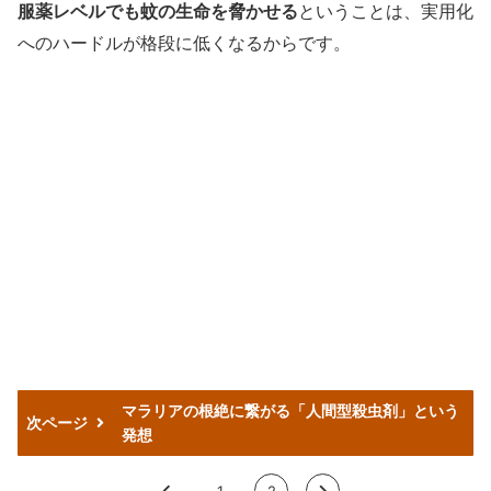
服薬レベルでも蚊の生命を脅かせる
ということは、実用化
へのハードルが格段に低くなるからです。
マラリアの根絶に繋がる「人間型殺虫剤」という
次ページ
発想
<
1
2
>