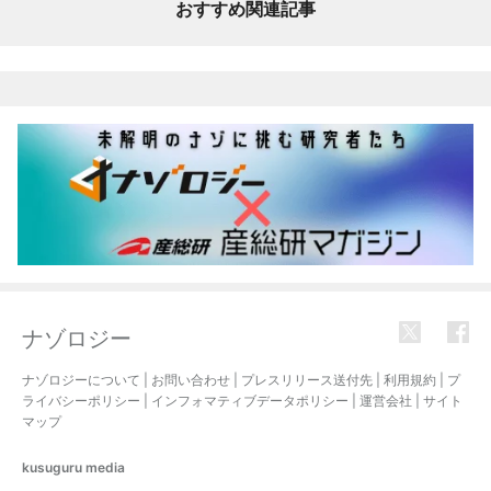
おすすめ関連記事
ナゾロジー
ナゾロジーについて
|
お問い合わせ
|
プレスリリース送付先
|
利用規約
|
プ
ライバシーポリシー
|
インフォマティブデータポリシー
|
運営会社
|
サイト
マップ
kusuguru
media