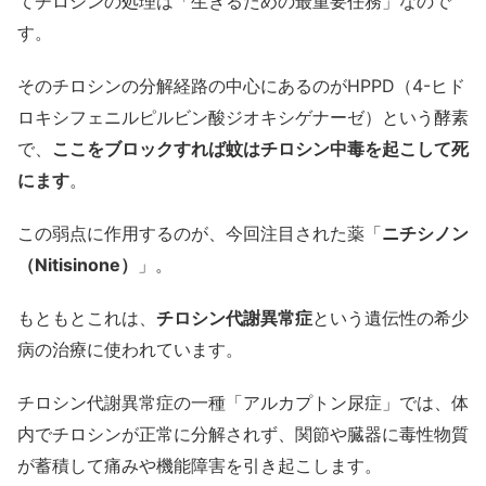
てチロシンの処理は「生きるための最重要任務」なので
す。
そのチロシンの分解経路の中心にあるのがHPPD（4-ヒド
ロキシフェニルピルビン酸ジオキシゲナーゼ）という酵素
で、
ここをブロックすれば蚊はチロシン中毒を起こして死
にます
。
この弱点に作用するのが、今回注目された薬「
ニチシノン
（Nitisinone）
」。
もともとこれは、
チロシン代謝異常症
という遺伝性の希少
病の治療に使われています。
チロシン代謝異常症の一種「アルカプトン尿症」では、体
内でチロシンが正常に分解されず、関節や臓器に毒性物質
が蓄積して痛みや機能障害を引き起こします。