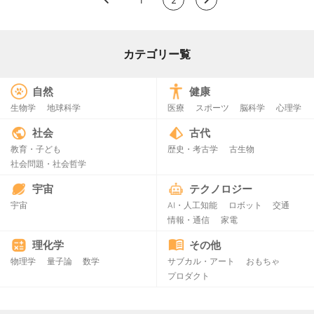
カテゴリー覧
自然
健康
生物学
地球科学
医療
スポーツ
脳科学
心理学
社会
古代
教育・子ども
歴史・考古学
古生物
社会問題・社会哲学
宇宙
テクノロジー
宇宙
AI・人工知能
ロボット
交通
情報・通信
家電
理化学
その他
物理学
量子論
数学
サブカル・アート
おもちゃ
プロダクト