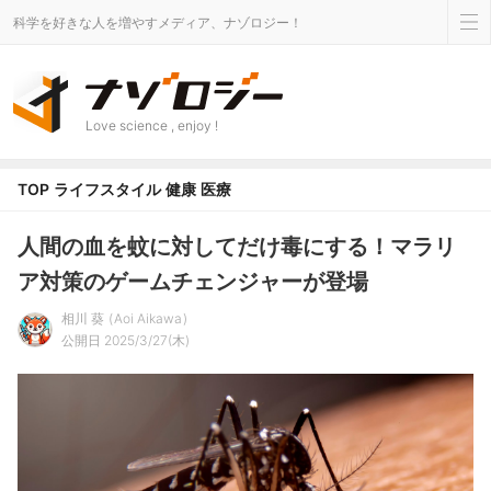
科学を好きな人を増やすメディア、ナゾロジー！
Love science , enjoy !
TOP
ライフスタイル
健康
医療
人間の血を蚊に対してだけ毒にする！マラリ
ア対策のゲームチェンジャーが登場
相川 葵
Aoi Aikawa
公開日 2025/3/27(木)