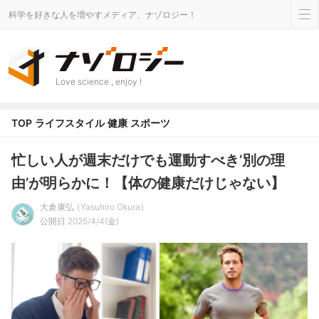
科学を好きな人を増やすメディア、ナゾロジー！
Love science , enjoy !
TOP
ライフスタイル
健康
スポーツ
忙しい人が週末だけでも運動すべき’別の理
由’が明らかに！【体の健康だけじゃない】
大倉康弘
Yasuhiro Okura
公開日 2025/4/4(金)