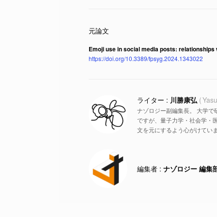
Emoji use in social media posts: relationships 
https://doi.org/10.3389/fpsyg.2024.1343022
川勝康弘
Yasu
ナゾロジー副編集長。 大学で
ですが、量子力学・社会学・
文を元にするよう心がけていま
ナゾロジー 編集