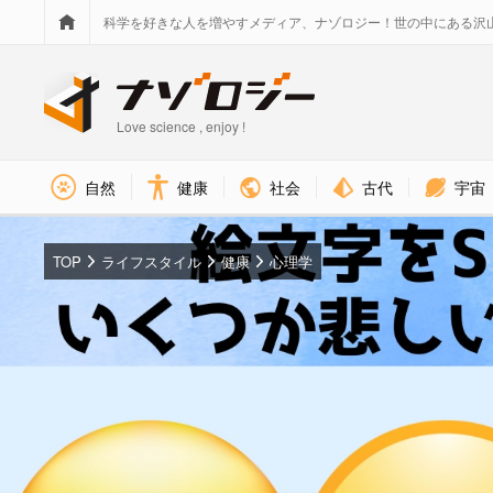
科学を好きな人を増やすメディア、ナゾロジー！世の中にある沢
Love science , enjoy !
社会
古代
宇宙
自然
健康
TOP
ライフスタイル
健康
心理学