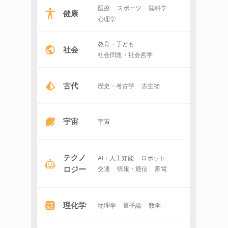
医療
スポーツ
脳科学
健康
心理学
教育・子ども
社会
社会問題・社会哲学
古代
歴史・考古学
古生物
宇宙
宇宙
テクノ
AI・人工知能
ロボット
ロジー
交通
情報・通信
家電
理化学
物理学
量子論
数学