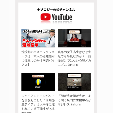
沈没船のエスニックジョ
真冬の女子高生はなぜ生
ークは日本人の避難指示
足でも平気なのか？ 我
に役立つのか【同調バイ
慢だけではない心理メカ
アス】
ニズム #shorts
ジャイアントインパクト
「卵が先か鶏が先か」よ
を引き起こした「原始惑
く聞く疑問に生物学者が
星テイア」は太平洋に埋
マジレス #shorts
もれている可能性がある
#shorts