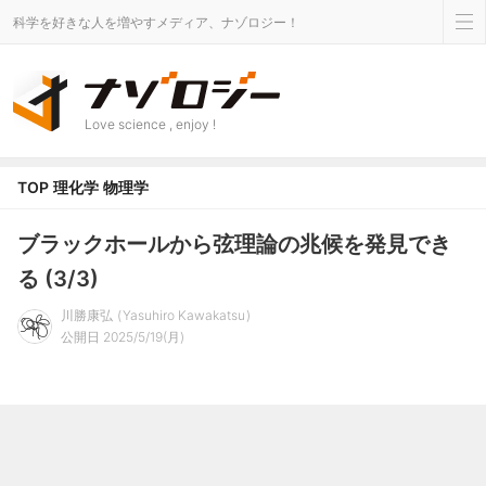
科学を好きな人を増やすメディア、ナゾロジー！
Love science , enjoy !
TOP
理化学
物理学
ブラックホールから弦理論の兆候を発見でき
る (3/3)
川勝康弘
Yasuhiro Kawakatsu
公開日 2025/5/19(月)