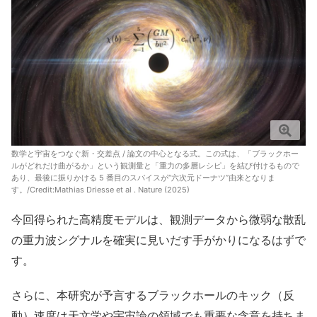
数学と宇宙をつなぐ新・交差点 / 論文の中心となる式。この式は、「ブラックホー
ルがどれだけ曲がるか」という観測量と「重力の多層レシピ」を結び付けるもので
あり、最後に振りかける 5 番目のスパイスが“六次元ドーナツ”由来となりま
す。/Credit:
Mathias Driesse et al . Nature (2025)
今回得られた高精度モデルは、観測データから微弱な散乱
の重力波シグナルを確実に見いだす手がかりになるはずで
す。
さらに、本研究が予言するブラックホールのキック（反
動）速度は天文学や宇宙論の領域でも重要な含意を持ちま