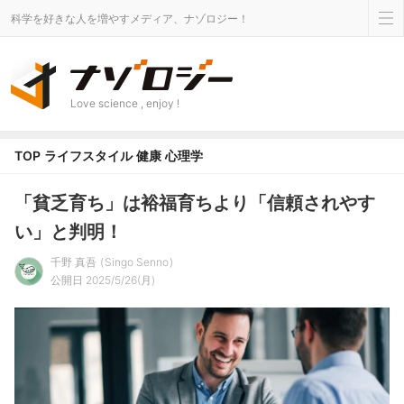
科学を好きな人を増やすメディア、ナゾロジー！
Love science , enjoy !
TOP
ライフスタイル
健康
心理学
「貧乏育ち」は裕福育ちより「信頼されやす
い」と判明！
千野 真吾
Singo Senno
公開日 2025/5/26(月)