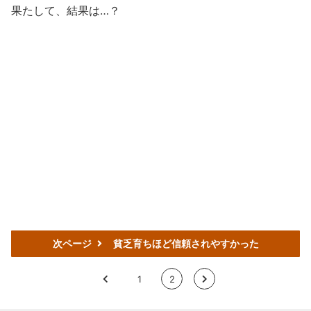
果たして、結果は…？
次ページ
貧乏育ちほど信頼されやすかった
<
1
2
>