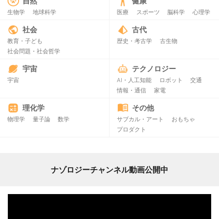
自然
健康
生物学
地球科学
医療
スポーツ
脳科学
心理学
社会
古代
教育・子ども
歴史・考古学
古生物
社会問題・社会哲学
宇宙
テクノロジー
宇宙
AI・人工知能
ロボット
交通
情報・通信
家電
理化学
その他
物理学
量子論
数学
サブカル・アート
おもちゃ
プロダクト
ナゾロジーチャンネル動画公開中