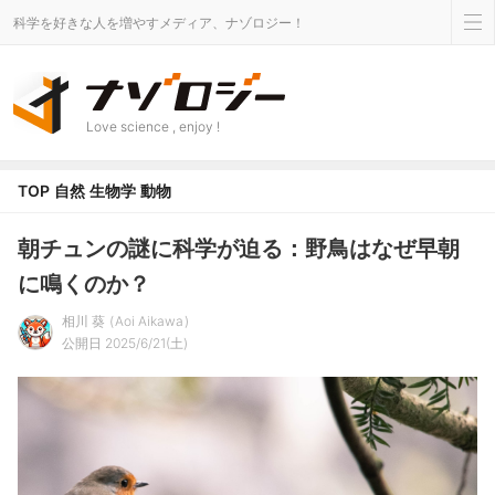
科学を好きな人を増やすメディア、ナゾロジー！
Love science , enjoy !
TOP
自然
生物学
動物
朝チュンの謎に科学が迫る：野鳥はなぜ早朝
に鳴くのか？
相川 葵
Aoi Aikawa
公開日 2025/6/21(土)