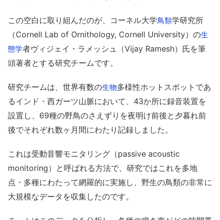
この空白に取り組んだのが、コーネル大学
学研究所
鳥類
（Cornell Lab of Ornithology, Cornell University）の
生
者ヴィジェイ・ラメッシュ（Vijay Ramesh）氏を筆
態学
頭著者とする研究チームです。
研究チームは、世界有数の
多様性ホットスポットであ
生物
るインド・西ガーツ山脈において、43か所に録音装置を
設置し、69種の野鳥のさえずりを夜明け前後と夕暮れ前
後でそれぞれ数ヶ月間にわたり記録しました。
これは受動音響モニタリング（passive acoustic
monitoring）と呼ばれる方法で、研究ではこれを多地
点・多種にわたって網羅的に実施し、野生の鳥類の非常に
大規模なデータを収集したのです。