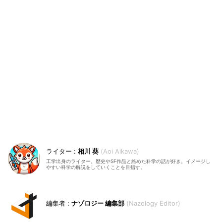
相川 葵
Aoi Aikawa
工学出身のライター。歴史やSF作品と絡めた科学の話が好き。イメージし
やすい科学の解説をしていくことを目指す。
ナゾロジー 編集部
Nazology Editor