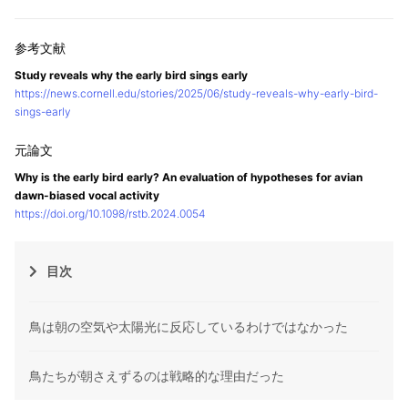
Study reveals why the early bird sings early
https://news.cornell.edu/stories/2025/06/study-reveals-why-early-bird-
sings-early
Why is the early bird early? An evaluation of hypotheses for avian
dawn-biased vocal activity
https://doi.org/10.1098/rstb.2024.0054
目次
鳥は朝の空気や太陽光に反応しているわけではなかった
鳥たちが朝さえずるのは戦略的な理由だった