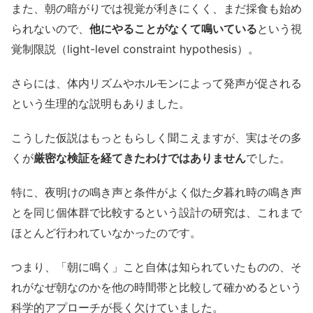
また、朝の暗がりでは視覚が利きにくく、まだ採食も始め
られないので、
他にやることがなくて鳴いている
という視
覚制限説（light-level constraint hypothesis）。
さらには、体内リズムやホルモンによって発声が促される
という生理的な説明もありました。
こうした仮説はもっともらしく聞こえますが、実はその多
くが
厳密な検証を経てきたわけではありません
でした。
特に、夜明けの鳴き声と条件がよく似た夕暮れ時の鳴き声
とを同じ個体群で比較するという設計の研究は、これまで
ほとんど行われていなかったのです。
つまり、「朝に鳴く」こと自体は知られていたものの、そ
れがなぜ朝なのかを他の時間帯と比較して確かめるという
科学的アプローチが長く欠けていました。