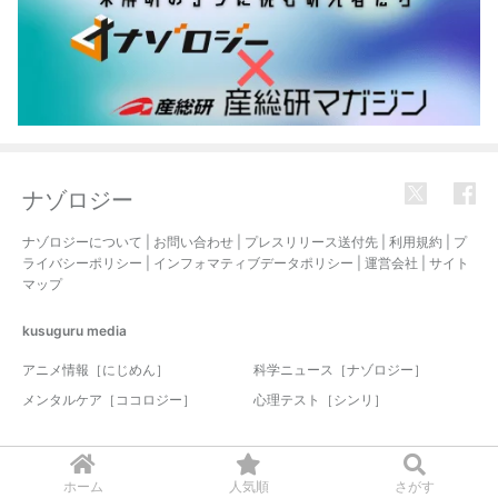
ナゾロジー
ナゾロジーについて
|
お問い合わせ
|
プレスリリース送付先
|
利用規約
|
プ
ライバシーポリシー
|
インフォマティブデータポリシー
|
運営会社
|
サイト
マップ
kusuguru
media
アニメ情報［にじめん］
科学ニュース［ナゾロジー］
メンタルケア［ココロジー］
心理テスト［シンリ］
© 2017-2026 nazology. all rights reserved.
ホーム
人気順
さがす