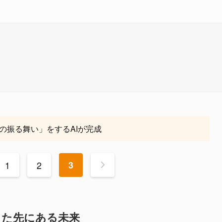
の振る舞い」をするAIが完成
1
2
3
>
した先にある未来