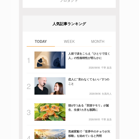
プロダクト
人気記事ランキング
TODAY
WEEK
MONTH
人前で涙をこらえ「ひとりで泣く
人」の性格特性が明らかに
2026/08/06
千野 真吾
恋人に“言わなくてもいい”2つの
こと
2026/08/06
矢黒尚人
頭が2つある「双頭ヤモリ」が誕
生、生後1カ月も順調に
2026/08/05
千野 真吾
気候変動で「世界中のチョウが大
移動」を始めていると判明