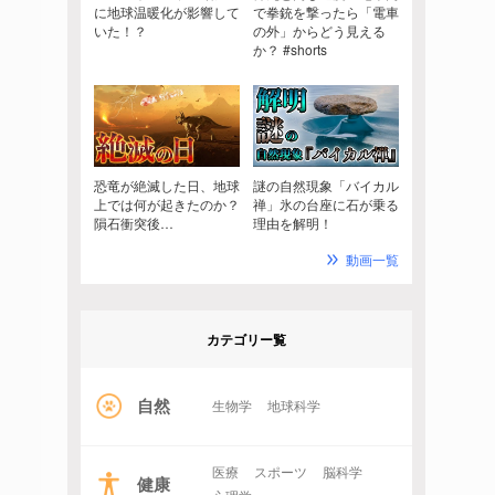
に地球温暖化が影響して
で拳銃を撃ったら「電車
いた！？
の外」からどう見える
か？ #shorts
恐竜が絶滅した日、地球
謎の自然現象「バイカル
上では何が起きたのか？
禅」氷の台座に石が乗る
隕石衝突後…
理由を解明！
動画一覧
カテゴリー覧
自然
生物学
地球科学
医療
スポーツ
脳科学
健康