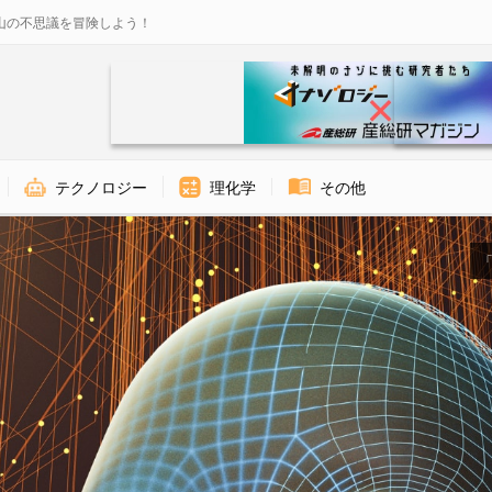
山の不思議を冒険しよう！
テクノロジー
理化学
その他
「