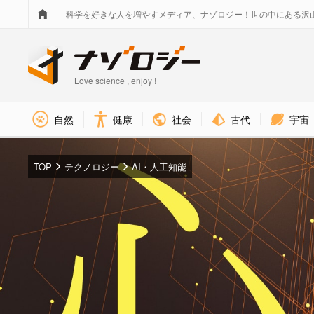
科学を好きな人を増やすメディア、ナゾロジー！世の中にある沢
Love science , enjoy !
社会
古代
宇宙
自然
健康
TOP
テクノロジー
AI・人工知能