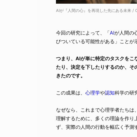
AIが『人間の心』を再現した先にある未来 / Cred
今回の研究によって、「
AI
が人間の
びついている可能性がある」ことが
つまり、AIが単に特定のタスクを
たり、決定を下したりするのか、そ
きたのです。
この成果は、
心理学
や
認知
科学の研
なぜなら、これまで心理学者たちは
理解するために、多くの理論を作り
ず、実際の人間の行動を幅広く予測