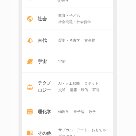
心理学
教育・子ども
社会
社会問題・社会哲学
古代
歴史・考古学
古生物
宇宙
宇宙
テクノ
AI・人工知能
ロボット
ロジー
交通
情報・通信
家電
理化学
物理学
量子論
数学
サブカル・アート
おもちゃ
その他