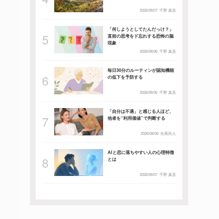
2026/08/07
千野 真吾
「何しようとしてたんだっけ？」
直前の思考をド忘れする恐怖の脳
現象
2026/08/06
千野 真吾
毎日30分のルーティンが認知機能
の低下を予防する
2026/08/06
千野 真吾
「自分は不遇」と感じる人ほど、
他者を“利用価値”で判断する
2026/08/06
矢黒尚人
AIと恋に落ちやすい人の心理特徴
とは
2026/08/07
千野 真吾