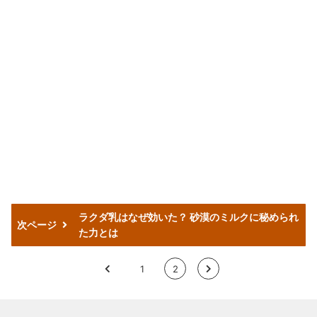
ラクダ乳はなぜ効いた？ 砂漠のミルクに秘められ
次ページ
た力とは
<
1
2
>