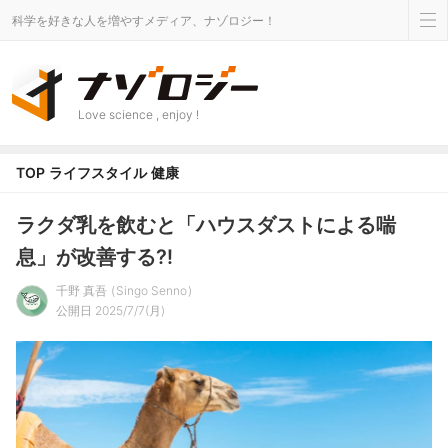
科学を好きな人を増やすメディア、ナゾロジー！
Love science , enjoy !
TOP
ライフスタイル
健康
ラクダ乳を飲むと「ハウスダストによる喘
息」が改善する⁈
千野 真吾
Singo Senno
公開日 2025/7/7(月)