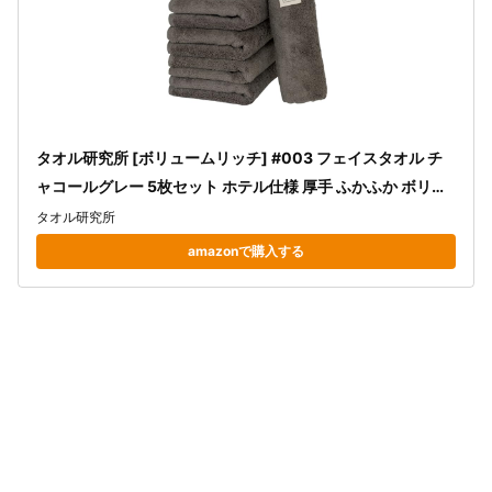
タオル研究所 [ボリュームリッチ] #003 フェイスタオル チ
ャコールグレー 5枚セット ホテル仕様 厚手 ふかふか ボリュ
ーム 高速吸水 耐久性 綿100% 480GSM JapanTechnology
タオル研究所
amazonで購入する