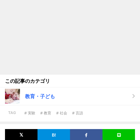
この記事のカテゴリ
教育・子ども
TAG
# 実験
# 教育
# 社会
# 言語