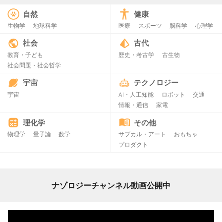
自然
健康
生物学
地球科学
医療
スポーツ
脳科学
心理学
社会
古代
教育・子ども
歴史・考古学
古生物
社会問題・社会哲学
宇宙
テクノロジー
宇宙
AI・人工知能
ロボット
交通
情報・通信
家電
理化学
その他
物理学
量子論
数学
サブカル・アート
おもちゃ
プロダクト
ナゾロジーチャンネル動画公開中