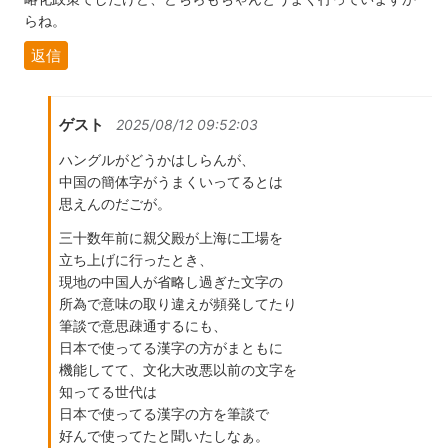
らね。
返信
ゲスト
2025/08/12 09:52:03
ハングルがどうかはしらんが、
中国の簡体字がうまくいってるとは
思えんのだごが。
三十数年前に親父殿が上海に工場を
立ち上げに行ったとき、
現地の中国人が省略し過ぎた文字の
所為で意味の取り違えが頻発してたり
筆談で意思疎通するにも、
日本で使ってる漢字の方がまともに
機能してて、文化大改悪以前の文字を
知ってる世代は
日本で使ってる漢字の方を筆談で
好んで使ってたと聞いたしなぁ。