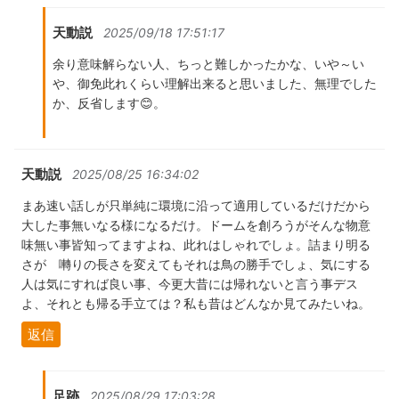
天動説
2025/09/18 17:51:17
余り意味解らない人、ちっと難しかったかな、いや～い
や、御免此れくらい理解出来ると思いました、無理でした
か、反省します😊。
天動説
2025/08/25 16:34:02
まあ速い話しが只単純に環境に沿って適用しているだけだから
大した事無いなる様になるだけ。ドームを創ろうがそんな物意
味無い事皆知ってますよね、此れはしゃれでしょ。詰まり明る
さが 囀りの長さを変えてもそれは鳥の勝手でしょ、気にする
人は気にすれば良い事、今更大昔には帰れないと言う事デス
よ、それとも帰る手立ては？私も昔はどんなか見てみたいね。
返信
足跡
2025/08/29 17:03:28