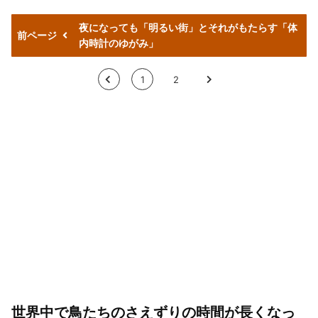
夜になっても「明るい街」とそれがもたらす「体
前ページ
内時計のゆがみ」
<
1
2
>
世界中で鳥たちのさえずりの時間が長くなっ