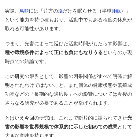
実際、
には「片方の
だけを眠らせる（半球
）」
鳥類
脳
睡眠
という能力を持つ種もおり、活動中でもある程度の休息が
取れる可能性があります。
つまり、光害によって延びた活動時間がもたらす影響は、
種や環境条件によって正にも負にもなりうる
というのが現
時点での結論です。
この研究の限界として、影響の因果関係がすべて明確に解
明されたわけではないこと、また個体の健康状態や繁殖成
功率などの「長期的な適応度」への影響については今後の
さらなる研究が必要であることが挙げられます。
とはいえ今回の研究は、これまで断片的に語られてきた
光
害の影響を世界規模で体系的に示した初めての成果
として
大きな意味を持ちます。