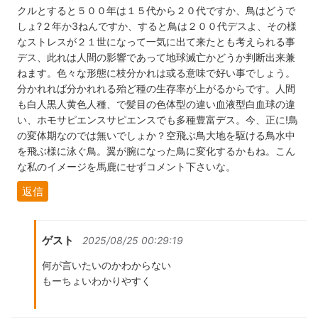
クルとすると５００年は１５代から２０代ですか、鳥はどうで
しょ?２年か3ねんですか、すると鳥は２００代デスよ、その様
なストレスが２１世になって一気に出て来たとも考えられる事
デス、此れは人間の影響であって地球滅亡かどうか判断出来兼
ねます。色々な形態に枝分かれは或る意味で好い事でしょう。
分かれれば分かれれる殆ど種の生存率が上がるからです。人間
も白人黒人黄色人種、で髪目の色体型の違い血液型白血球の違
い、ホモサピエンスサピエンスでも多種豊富デス。今、正に!鳥
の変体期なのでは無いでしょか？空飛ぶ鳥大地を駆ける鳥水中
を飛ぶ様に泳ぐ鳥。翼が腕になった鳥に変化するかもね。こん
な私のイメージを馬鹿にせずコメント下さいな。
返信
ゲスト
2025/08/25 00:29:19
何が言いたいのかわからない
もーちょいわかりやすく