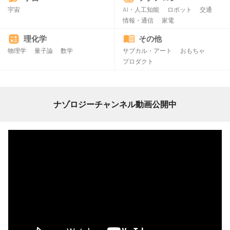
宇宙
AI・人工知能
ロボット
交通
情報・通信
家電
理化学
その他
物理学
量子論
数学
サブカル・アート
おもちゃ
プロダクト
ナゾロジーチャンネル動画公開中