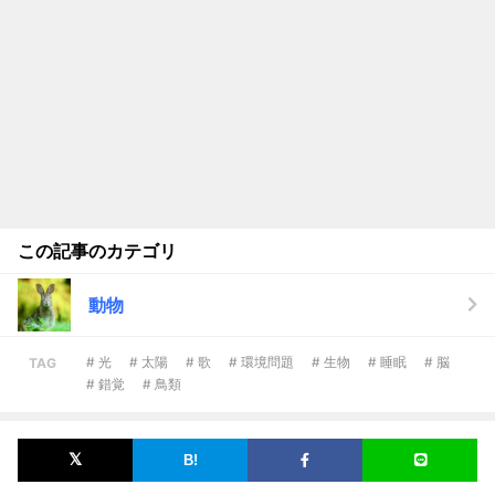
この記事のカテゴリ
動物
# 光
# 太陽
# 歌
# 環境問題
# 生物
# 睡眠
# 脳
TAG
# 錯覚
# 鳥類