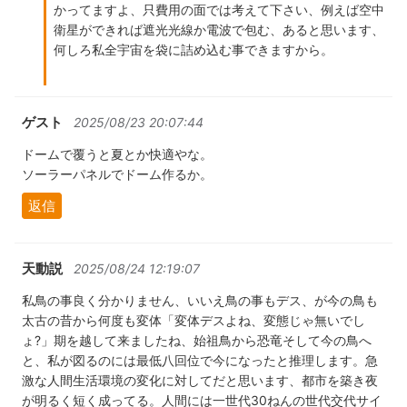
かってますよ、只費用の面では考えて下さい、例えば空中
衛星ができれば遮光光線か電波で包む、あると思います、
何しろ私全宇宙を袋に詰め込む事できますから。
ゲスト
2025/08/23 20:07:44
ドームで覆うと夏とか快適やな。
ソーラーパネルでドーム作るか。
返信
天動説
2025/08/24 12:19:07
私鳥の事良く分かりません、いいえ鳥の事もデス、が今の鳥も
太古の昔から何度も変体「変体デスよね、変態じゃ無いでし
ょ?」期を越して来ましたね、始祖鳥から恐竜そして今の鳥へ
と、私が図るのには最低八回位で今になったと推理します。急
激な人間生活環境の変化に対してだと思います、都市を築き夜
が明るく短く成ってる。人間には一世代30ねんの世代交代サイ