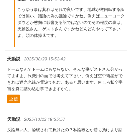
こうゆう事は其れはそれで良いです、地球が逆回転する訳
では無い、議論の為の議論ですかね、例えばニューヨーク
ダウとか態勢に影響ある訳ではないのでその程度の事は、
天動説さん、ゲストさんですかねどんどんやって下さい
よ、頭の体操🤸です。
天動説
2025/08/29 15:52:42
ドームなんてドームにもならない、そんな事ゲストさん分かっ
てますよ、只費用の面では考えて下さい、例えば空中衛星がで
きれば遮光光線か電波で包む、あると思います、何しろ私全宇
宙を袋に詰め込む事できますから。
返信
天動説
2025/10/23 19:55:57
反論無い人、論破されて負けたの？私論破とか勝ち負けより話