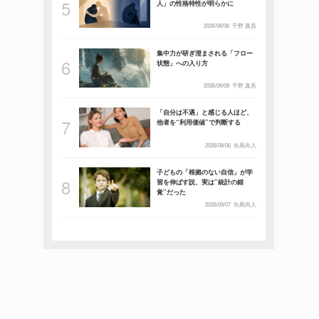
人」の性格特性が明らかに
2026/08/06
千野 真吾
集中力が研ぎ澄まされる「フロー
状態」への入り方
2026/08/08
千野 真吾
「自分は不遇」と感じる人ほど、
他者を“利用価値”で判断する
2026/08/06
矢黒尚人
子どもの「根拠のない自信」が学
習を伸ばす説、実は”統計の錯
覚”だった
2026/08/07
矢黒尚人