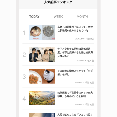
人気記事ランキング
TODAY
WEEK
MONTH
広島への原爆投下によって、奇妙
な新物質が生み出されていた
2026/08/07
川勝康弘
年下と交際する男性は関係満足
度、年下と交際する女性は性的満
足度が高い
2026/08/08
相川 葵
ネコは他の動物とちがって「タダ
飯」を好む
2026/08/07
千野 真吾
気候変動で「世界中のチョウが大
移動」を始めていると判明
2026/08/07
千野 真吾
人前で涙をこらえ「ひとりで泣く