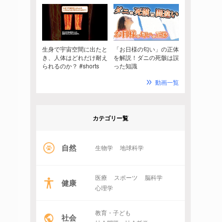
生身で宇宙空間に出たと
「お日様の匂い」の正体
き、人体はどれだけ耐え
を解説！ダニの死骸は誤
られるのか？ #shorts
った知識
動画一覧
カテゴリー覧
自然
生物学
地球科学
医療
スポーツ
脳科学
健康
心理学
教育・子ども
社会