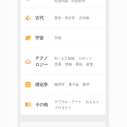
社会問題・社会哲学
古代
歴史・考古学
古生物
宇宙
宇宙
テクノ
AI・人工知能
ロボット
ロジー
交通
情報・通信
家電
理化学
物理学
量子論
数学
サブカル・アート
おもちゃ
その他
プロダクト