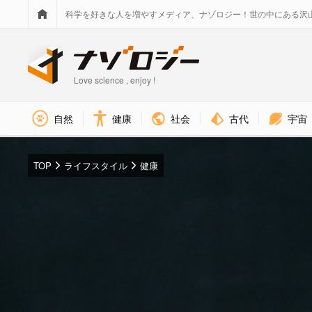
科学を好きな人を増やすメディア、ナゾロジー！世の中にある沢
Love science , enjoy !
社会
古代
宇宙
自然
健康
TOP
ライフスタイル
健康