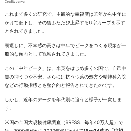
Credit:
canva
これまで多くの研究で、主観的な幸福度は若年から中年に
かけて低下し、その後ふたたび上昇するU字カーブを示す
とされてきました。
裏返しに、不幸感の高さは中年でピークをつくる現象が一
般的な傾向として観察されてきました。
この「中年ピーク」は、米英をはじめ多くの国で、自己申
告の抑うつや不安、さらには抗うつ薬の処方や精神科入院
などの行動指標とも整合的と報告されてきたのです。
しかし、近年のデータを年代別に追うと様子が一変しま
す。
米国の全国大規模健康調査（BRFSS、毎年40万人超）で
は、1990年代から2020年代にかけて
18〜24歳の「絶望