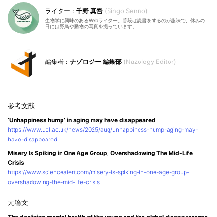
千野 真吾
Singo Senno
生物学に興味のあるWebライター。普段は読書をするのが趣味で、休みの
日には野鳥や動物の写真を撮っています。
ナゾロジー 編集部
Nazology Editor
‘Unhappiness hump’ in aging may have disappeared
https://www.ucl.ac.uk/news/2025/aug/unhappiness-hump-aging-may-
have-disappeared
Misery Is Spiking in One Age Group, Overshadowing The Mid-Life
Crisis
https://www.sciencealert.com/misery-is-spiking-in-one-age-group-
overshadowing-the-mid-life-crisis
The declining mental health of the young and the global disappearance