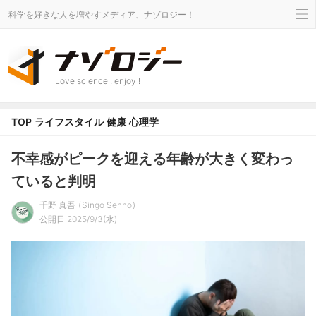
科学を好きな人を増やすメディア、ナゾロジー！
Love science , enjoy !
TOP
ライフスタイル
健康
心理学
不幸感がピークを迎える年齢が大きく変わっ
ていると判明
千野 真吾
Singo Senno
公開日 2025/9/3(水)