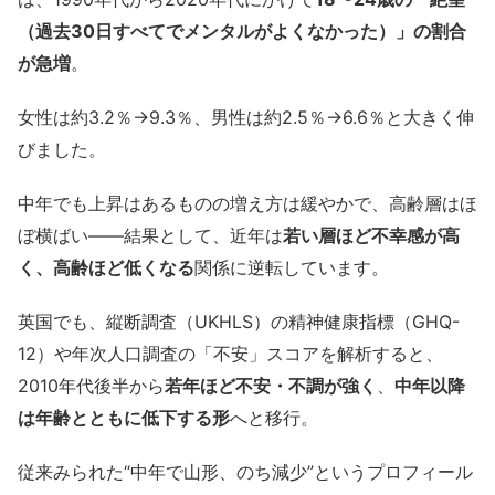
（過去30日すべてでメンタルがよくなかった）」の割合
が急増
。
女性は約3.2％→9.3％、男性は約2.5％→6.6％と大きく伸
びました。
中年でも上昇はあるものの増え方は緩やかで、高齢層はほ
ぼ横ばい――結果として、近年は
若い層ほど不幸感が高
く、高齢ほど低くなる
関係に逆転しています。
英国でも、縦断調査（UKHLS）の精神健康指標（GHQ-
12）や年次人口調査の「不安」スコアを解析すると、
2010年代後半から
若年ほど不安・不調が強く
、
中年以降
は年齢とともに低下する形
へと移行。
従来みられた“中年で山形、のち減少”というプロフィール