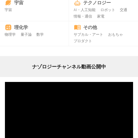
宇宙
テクノロジー
宇宙
AI・人工知能
ロボット
交通
情報・通信
家電
理化学
その他
物理学
量子論
数学
サブカル・アート
おもちゃ
プロダクト
ナゾロジーチャンネル動画公開中