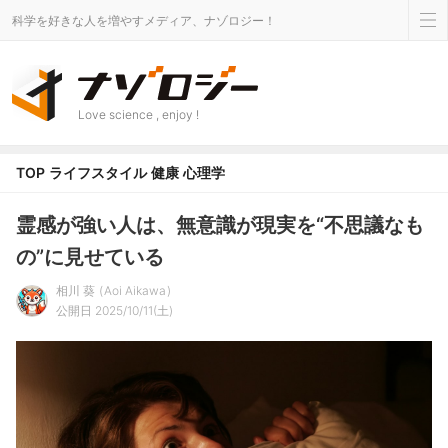
科学を好きな人を増やすメディア、ナゾロジー！
Love science , enjoy !
TOP
ライフスタイル
健康
心理学
霊感が強い人は、無意識が現実を“不思議なも
の”に見せている
相川 葵
Aoi Aikawa
公開日 2025/10/11(土)