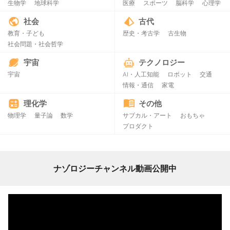
生物学
地球科学
医療
スポーツ
脳科学
心理学
社会
古代
教育・子ども
歴史・考古学
古生物
社会問題・社会哲学
宇宙
テクノロジー
宇宙
AI・人工知能
ロボット
交通
情報・通信
家電
理化学
その他
物理学
量子論
数学
サブカル・アート
おもちゃ
プロダクト
ナゾロジーチャンネル動画公開中