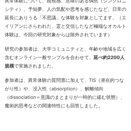
異常体験について、既視感、意味のある偶然（シンクロニ
シティ）、予知夢、人の気配や思考を感じたなど、日常の
延長にありうる「不思議」な体験を対象としてます。（エ
イリアンにさらわれた、霊と交信したなど極端なオカルト
体験は、今回の研究対象からは除外されています）
研究の参加者は、大学コミュニティと、年齢や地域を広く
含むオンライン一般サンプルを合わせて、
延べ約2200人
規模
で実施されました。
参加者は、異常体験の質問票に加えて、TIS（潜在的つな
がり性）や、没入性（absorption）、解離傾向
（dissociation＝意識のまとまりが一時的に緩む状態）、
魔術的思考などの関連特性にも回答しました。