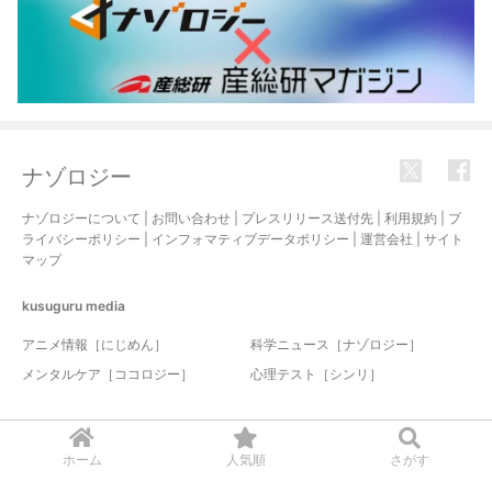
ナゾロジー
ナゾロジーについて
|
お問い合わせ
|
プレスリリース送付先
|
利用規約
|
プ
ライバシーポリシー
|
インフォマティブデータポリシー
|
運営会社
|
サイト
マップ
kusuguru
media
アニメ情報［にじめん］
科学ニュース［ナゾロジー］
メンタルケア［ココロジー］
心理テスト［シンリ］
© 2017-2026 nazology. all rights reserved.
ホーム
人気順
さがす