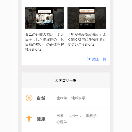
ダニの死骸の匂い！？天
「卵が先か鶏が先か」よ
日干しした洗濯物の「お
く聞く疑問に生物学者が
日様の匂い」の正体を解
マジレス #shorts
説 #shorts
動画一覧
カテゴリー覧
自然
生物学
地球科学
医療
スポーツ
脳科学
健康
心理学