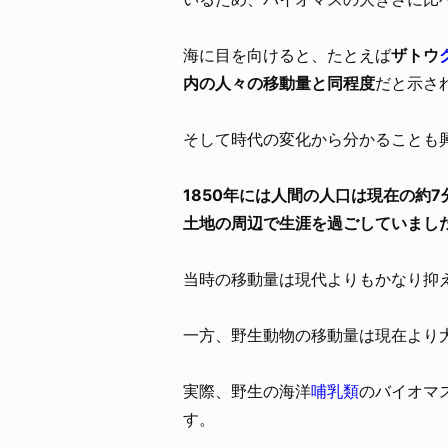
海に目を向けると、たとえば
ザトウ
内の人々の移動量と同程度
だと示さ
そして時代の変化から分かることも
1850年には人間の人口は現在の約
土地の周辺で生涯を過ごしていまし
当時の移動量は現代よりもかなり抑
一方、野生動物の移動量は現在より
実際、野生の海洋
哺乳類
のバイオマス
す。