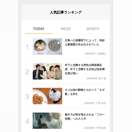
人気記事ランキング
TODAY
WEEK
MONTH
広島への原爆投下によって、奇妙
な新物質が生み出されていた
2026/08/07
川勝康弘
年下と交際する男性は関係満足
度、年下と交際する女性は性的満
足度が高い
2026/08/08
相川 葵
ネコは他の動物とちがって「タダ
飯」を好む
2026/08/07
千野 真吾
集中力が研ぎ澄まされる「フロー
状態」への入り方
2026/08/08
千野 真吾