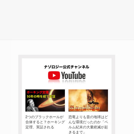
2つのブラックホールが
恐竜よりも昔の地球はど
合体すると？ホーキング
んな環境だったのか「ペ
定理、実証される
ルム紀末の大量絶滅が起
きるまで」