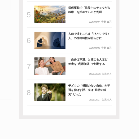
気候変動で「世界中のチョウが大
移動」を始めていると判明
2026/08/07
千野 真吾
人前で涙をこらえ「ひとりで泣く
人」の性格特性が明らかに
2026/08/06
千野 真吾
「自分は不遇」と感じる人ほど、
他者を“利用価値”で判断する
2026/08/06
矢黒尚人
子どもの「根拠のない自信」が学
習を伸ばす説、実は”統計の錯
覚”だった
2026/08/07
矢黒尚人