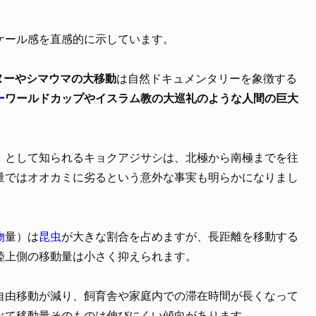
ケール感を直感的に示しています。
ヌーやシマウマの大移動
は自然ドキュメンタリーを象徴する
ー
ワールドカップやイスラム教の大巡礼のような人間の巨大
」として知られるキョクアジサシは、北極から南極までを往
量ではオオカミに劣るという意外な事実も明らかになりまし
物
量）は
昆虫
が大きな割合を占めますが、長距離を移動する
陸上側の移動量は小さく抑えられます。
自由移動が減り、飼育舎や家庭内での滞在時間が長くなって
べて移動量そのものは伸びにくい傾向があります。