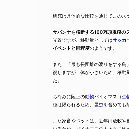
研究は具体的な比較を通じてこのス
サバンナを横断する100万頭規模の
光景ですが、移動量としては
サッカ
イベントと同程度
のようです。
また、「最も長距離の渡りをする鳥
復しますが、体が小さいため、移動
た。
ちなみに陸上の
動物
バイオマス（
生
種は限られるため、昆
虫
を含めても
また家畜やペットは、近年は放牧や
いるため、バイオマスの大きさに比