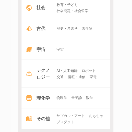
教育・子ども
社会
社会問題・社会哲学
古代
歴史・考古学
古生物
宇宙
宇宙
テクノ
AI・人工知能
ロボット
ロジー
交通
情報・通信
家電
理化学
物理学
量子論
数学
サブカル・アート
おもちゃ
その他
プロダクト