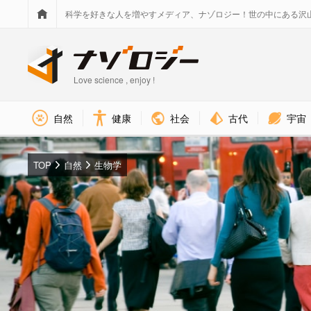
科学を好きな人を増やすメディア、ナゾロジー！世の中にある沢
Love science , enjoy !
社会
古代
宇宙
自然
健康
TOP
自然
生物学