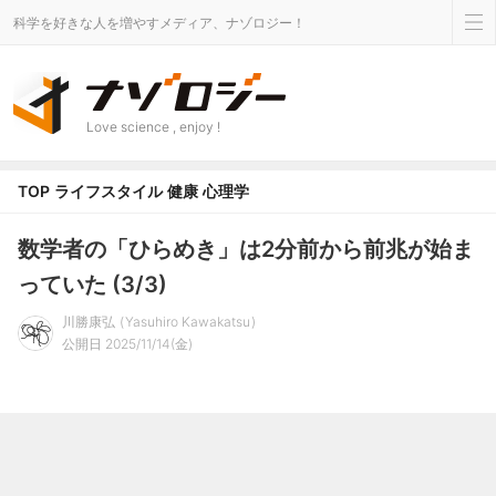
科学を好きな人を増やすメディア、ナゾロジー！
Love science , enjoy !
TOP
ライフスタイル
健康
心理学
数学者の「ひらめき」は2分前から前兆が始ま
っていた (3/3)
川勝康弘
Yasuhiro Kawakatsu
公開日 2025/11/14(金)