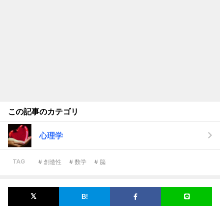
この記事のカテゴリ
心理学
TAG
# 創造性
# 数学
# 脳