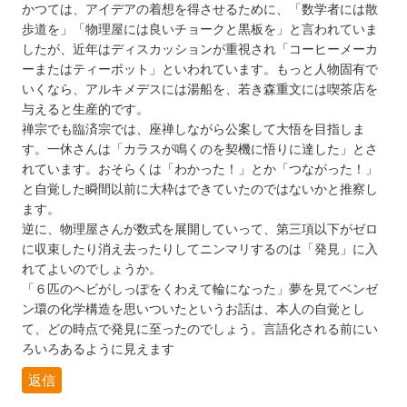
かつては、アイデアの着想を得させるために、「数学者には散
歩道を」「物理屋には良いチョークと黒板を」と言われていま
したが、近年はディスカッションが重視され「コーヒーメーカ
ーまたはティーポット」といわれています。もっと人物固有で
いくなら、アルキメデスには湯船を、若き森重文には喫茶店を
与えると生産的です。
禅宗でも臨済宗では、座禅しながら公案して大悟を目指しま
す。一休さんは「カラスが鳴くのを契機に悟りに達した」とさ
れています。おそらくは「わかった！」とか「つながった！」
と自覚した瞬間以前に大枠はできていたのではないかと推察し
ます。
逆に、物理屋さんが数式を展開していって、第三項以下がゼロ
に収束したり消え去ったりしてニンマリするのは「発見」に入
れてよいのでしょうか。
「６匹のヘビがしっぽをくわえて輪になった」夢を見てベンゼ
ン環の化学構造を思いついたというお話は、本人の自覚とし
て、どの時点で発見に至ったのでしょう。言語化される前にい
ろいろあるように見えます
返信