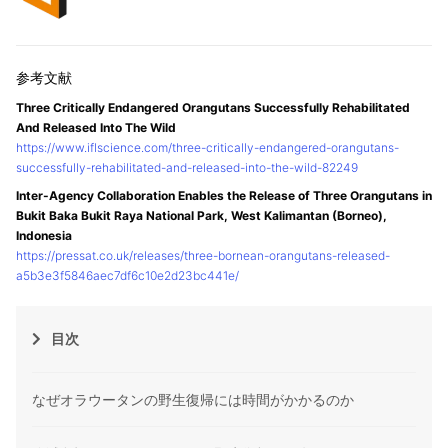
Three Critically Endangered Orangutans Successfully Rehabilitated
And Released Into The Wild
https://www.iflscience.com/three-critically-endangered-orangutans-
successfully-rehabilitated-and-released-into-the-wild-82249
Inter-Agency Collaboration Enables the Release of Three Orangutans in
Bukit Baka Bukit Raya National Park, West Kalimantan (Borneo),
Indonesia
https://pressat.co.uk/releases/three-bornean-orangutans-released-
a5b3e3f5846aec7df6c10e2d23bc441e/
目次
なぜオラウータンの野生復帰には時間がかかるのか