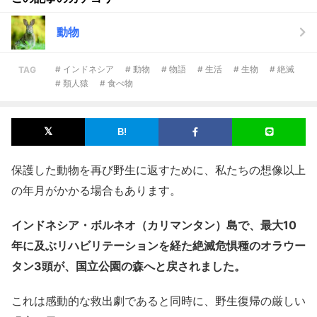
動物
# インドネシア
# 動物
# 物語
# 生活
# 生物
# 絶滅
TAG
# 類人猿
# 食べ物
保護した動物を再び野生に返すために、私たちの想像以上
の年月がかかる場合もあります。
インドネシア・ボルネオ（カリマンタン）島で、最大10
年に及ぶリハビリテーションを経た絶滅危惧種のオラウー
タン3頭が、国立公園の森へと戻されました。
これは感動的な救出劇であると同時に、野生復帰の厳しい