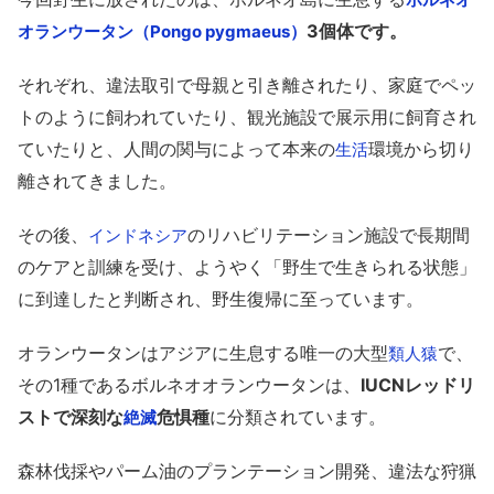
3個体です。
オランウータン（Pongo pygmaeus）
それぞれ、違法取引で母親と引き離されたり、家庭でペッ
トのように飼われていたり、観光施設で展示用に飼育され
ていたりと、人間の関与によって本来の
環境から切り
生活
離されてきました。
その後、
のリハビリテーション施設で長期間
インドネシア
のケアと訓練を受け、ようやく「野生で生きられる状態」
に到達したと判断され、野生復帰に至っています。
オランウータンはアジアに生息する唯一の大型
で、
類人猿
その1種であるボルネオオランウータンは、
IUCNレッドリ
ストで深刻な
危惧種
に分類されています。
絶滅
森林伐採やパーム油のプランテーション開発、違法な狩猟