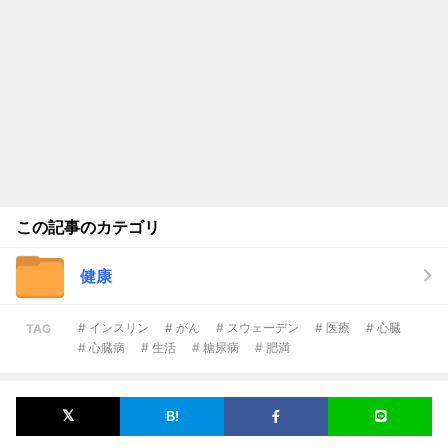
この記事のカテゴリ
健康
# インスリン
# がん
# スウェーデン
# 医療
# 心臓
TAG
# 心臓病
# 生活
# 糖尿病
# 肥満