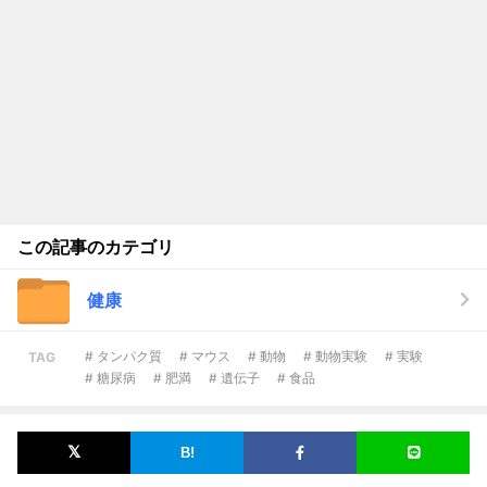
この記事のカテゴリ
健康
# タンパク質
# マウス
# 動物
# 動物実験
# 実験
TAG
# 糖尿病
# 肥満
# 遺伝子
# 食品