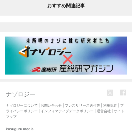
おすすめ関連記事
ナゾロジー
ナゾロジーについて
|
お問い合わせ
|
プレスリリース送付先
|
利用規約
|
プ
ライバシーポリシー
|
インフォマティブデータポリシー
|
運営会社
|
サイト
マップ
kusuguru
media