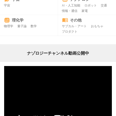
宇宙
AI・人工知能
ロボット
交通
情報・通信
家電
理化学
その他
物理学
量子論
数学
サブカル・アート
おもちゃ
プロダクト
ナゾロジーチャンネル動画公開中