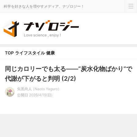
科学を好きな人を増やすメディア、ナゾロジー！
Love science , enjoy !
TOP
ライフスタイル
健康
同じカロリーでも太る——”炭水化物ばかり”で
代謝が下がると判明 (2/2)
矢黒尚人
Naoto Yaguro
公開日 2026/4/19(日)