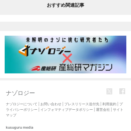
おすすめ関連記事
ナゾロジー
ナゾロジーについて
|
お問い合わせ
|
プレスリリース送付先
|
利用規約
|
プ
ライバシーポリシー
|
インフォマティブデータポリシー
|
運営会社
|
サイト
マップ
kusuguru
media