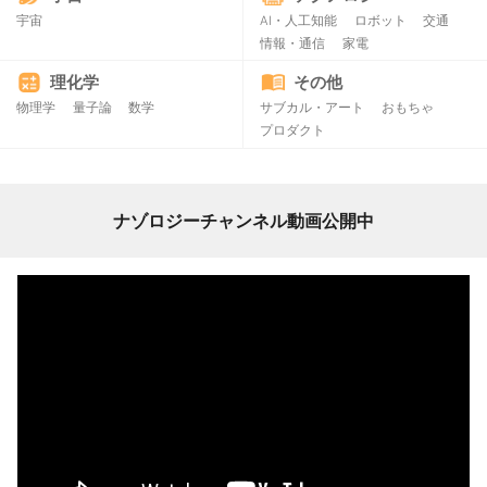
宇宙
AI・人工知能
ロボット
交通
情報・通信
家電
理化学
その他
物理学
量子論
数学
サブカル・アート
おもちゃ
プロダクト
ナゾロジーチャンネル動画公開中