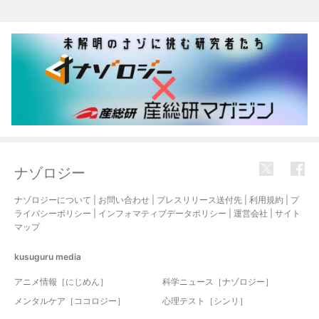
ナゾロジー
ナゾロジーについて
|
お問い合わせ
|
プレスリリース送付先
|
利用規約
|
プ
ライバシーポリシー
|
インフォマティブデータポリシー
|
運営会社
|
サイト
マップ
kusuguru
media
アニメ情報［にじめん］
科学ニュース［ナゾロジー］
メンタルケア［ココロジー］
心理テスト［シンリ］