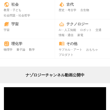
社会
古代
教育・子ども
歴史・考古学
古生物
社会問題・社会哲学
宇宙
テクノロジー
宇宙
AI・人工知能
ロボット
交通
情報・通信
家電
理化学
その他
物理学
量子論
数学
サブカル・アート
おもちゃ
プロダクト
ナゾロジーチャンネル動画公開中