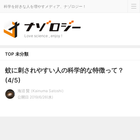
科学を好きな人を増やすメディア、ナゾロジー！
Love science , enjoy !
TOP
未分類
蚊に刺されやすい人の科学的な特徴って？
(4/5)
海沼 賢
Kainuma Satoshi
公開日 2019/6/26(水)