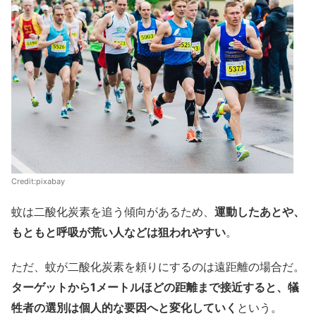
Credit:pixabay
蚊は二酸化炭素を追う傾向があるため、
運動したあとや、
もともと呼吸が荒い人などは狙われやすい
。
ただ、蚊が二酸化炭素を頼りにするのは遠距離の場合だ。
ターゲットから1メートルほどの距離まで接近すると、犠
牲者の選別は個人的な要因へと変化していく
という。