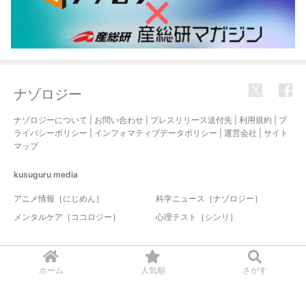
ナゾロジー
ナゾロジーについて
|
お問い合わせ
|
プレスリリース送付先
|
利用規約
|
プ
ライバシーポリシー
|
インフォマティブデータポリシー
|
運営会社
|
サイト
マップ
kusuguru
media
アニメ情報［にじめん］
科学ニュース［ナゾロジー］
メンタルケア［ココロジー］
心理テスト［シンリ］
© 2017-2026 nazology. all rights reserved.
ホーム
人気順
さがす