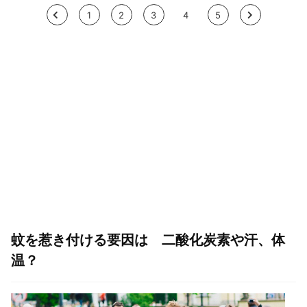
<
1
2
3
4
5
>
蚊を惹き付ける要因は 二酸化炭素や汗、体
温？