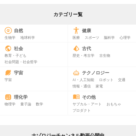
カテゴリー覧
自然
健康
生物学
地球科学
医療
スポーツ
脳科学
心理学
社会
古代
教育・子ども
歴史・考古学
古生物
社会問題・社会哲学
宇宙
テクノロジー
宇宙
AI・人工知能
ロボット
交通
情報・通信
家電
理化学
その他
物理学
量子論
数学
サブカル・アート
おもちゃ
プロダクト
ナゾロジーチャンネル動画公開中