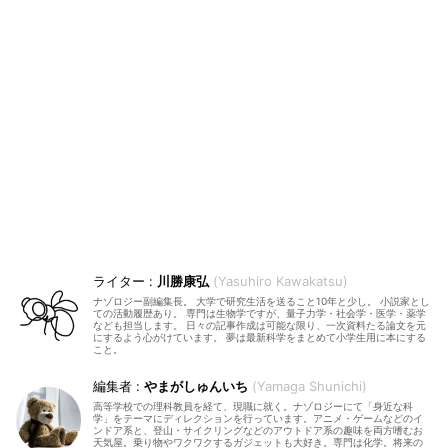
川勝康弘
Yasuhiro Kawakatsu
ナゾロジー副編集長。 大学で研究生活を送ること10年と少し。 小説家とし
ての活動履歴あり。 専門は生物学ですが、量子力学・社会学・医学・薬学
なども担当します。 日々の記事作成は可能な限り、一次資料たる論文を元
にするよう心がけています。 夢は最新科学をまとめて小学生用に本にする
こと。
やまがしゅんいち
Yamaga Shunichi
高等学校での理科教員を経て、現職に就く。ナゾロジーにて「身近な科
学」をテーマにディレクションを行っています。アニメ・ゲームなどのイ
ンドア系と、登山・サイクリングなどのアウトドア系の趣味を両方嗜むお
天気屋。乗り物やワクワクするガジェットも大好き。専門は化学。将来の