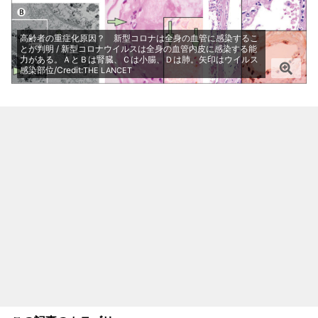
高齢者の重症化原因？ 新型コロナは全身の血管に感染するこ
とが判明 / 新型コロナウイルスは全身の血管内皮に感染する能
力がある。ＡとＢは腎臓、Ｃは小腸、Ｄは肺。矢印はウイルス
感染部位/Credit:
THE LANCET