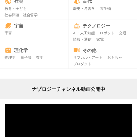
社会
古代
教育・子ども
歴史・考古学
古生物
社会問題・社会哲学
宇宙
テクノロジー
宇宙
AI・人工知能
ロボット
交通
情報・通信
家電
理化学
その他
物理学
量子論
数学
サブカル・アート
おもちゃ
プロダクト
ナゾロジーチャンネル動画公開中