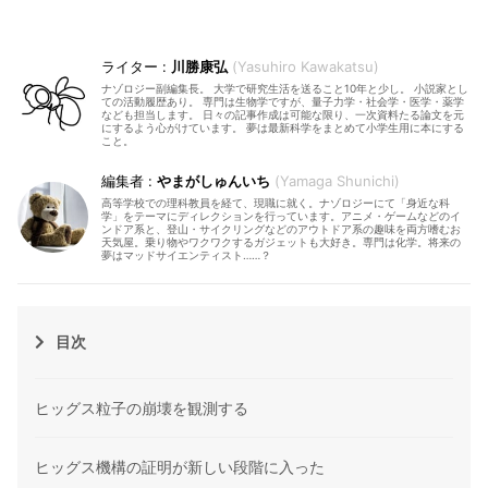
川勝康弘
Yasuhiro Kawakatsu
ナゾロジー副編集長。 大学で研究生活を送ること10年と少し。 小説家とし
ての活動履歴あり。 専門は生物学ですが、量子力学・社会学・医学・薬学
なども担当します。 日々の記事作成は可能な限り、一次資料たる論文を元
にするよう心がけています。 夢は最新科学をまとめて小学生用に本にする
こと。
やまがしゅんいち
Yamaga Shunichi
高等学校での理科教員を経て、現職に就く。ナゾロジーにて「身近な科
学」をテーマにディレクションを行っています。アニメ・ゲームなどのイ
ンドア系と、登山・サイクリングなどのアウトドア系の趣味を両方嗜むお
天気屋。乗り物やワクワクするガジェットも大好き。専門は化学。将来の
夢はマッドサイエンティスト……？
目次
ヒッグス粒子の崩壊を観測する
ヒッグス機構の証明が新しい段階に入った