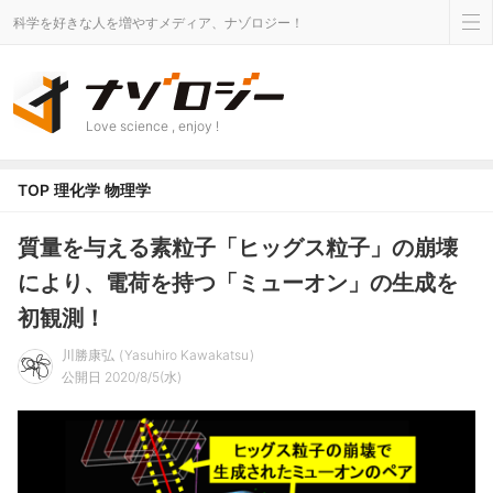
科学を好きな人を増やすメディア、ナゾロジー！
Love science , enjoy !
TOP
理化学
物理学
質量を与える素粒子「ヒッグス粒子」の崩壊
により、電荷を持つ「ミューオン」の生成を
初観測！
川勝康弘
Yasuhiro Kawakatsu
公開日 2020/8/5(水)