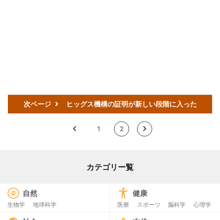
次ページ
ヒッグス機構の証明が新しい段階に入った
<
1
2
>
カテゴリー覧
自然
健康
生物学
地球科学
医療
スポーツ
脳科学
心理学