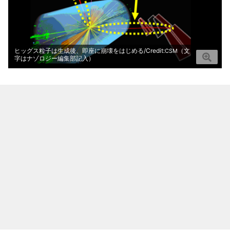
ヒッグス粒子は生成後、即座に崩壊をはじめる/Credit:
（文
CSM
字はナゾロジー編集部記入）