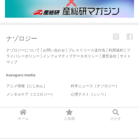
ナゾロジー
ナゾロジーについて
|
お問い合わせ
|
プレスリリース送付先
|
利用規約
|
プ
ライバシーポリシー
|
インフォマティブデータポリシー
|
運営会社
|
サイト
マップ
kusuguru
media
アニメ情報［にじめん］
科学ニュース［ナゾロジー］
メンタルケア［ココロジー］
心理テスト［シンリ］
© 2017-2026 nazology. all rights reserved.
ホーム
人気順
さがす