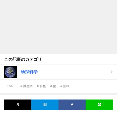
この記事のカテゴリ
地球科学
TAG
# 微生物
# 特集
# 菌
# 鉱物