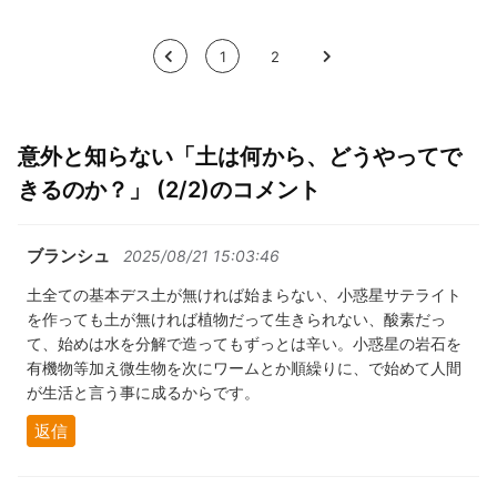
<
1
2
>
意外と知らない「土は何から、どうやってで
きるのか？」 (2/2)のコメント
ブランシュ
2025/08/21 15:03:46
土全ての基本デス土が無ければ始まらない、小惑星サテライト
を作っても土が無ければ植物だって生きられない、酸素だっ
て、始めは水を分解で造ってもずっとは辛い。小惑星の岩石を
有機物等加え微生物を次にワームとか順繰りに、で始めて人間
が生活と言う事に成るからです。
返信