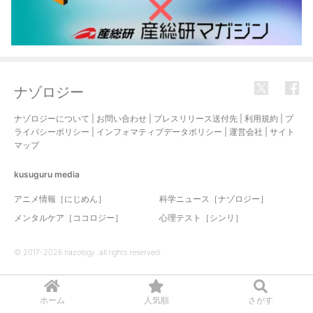
ナゾロジー
ナゾロジーについて
|
お問い合わせ
|
プレスリリース送付先
|
利用規約
|
プ
ライバシーポリシー
|
インフォマティブデータポリシー
|
運営会社
|
サイト
マップ
kusuguru
media
アニメ情報［にじめん］
科学ニュース［ナゾロジー］
メンタルケア［ココロジー］
心理テスト［シンリ］
© 2017-2026 nazology. all rights reserved.
ホーム
人気順
さがす