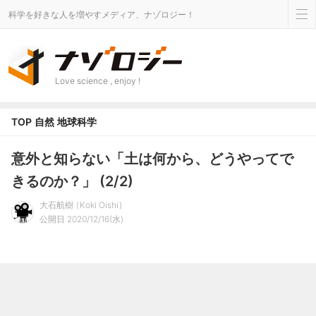
科学を好きな人を増やすメディア、ナゾロジー！
Love science , enjoy !
TOP
自然
地球科学
意外と知らない「土は何から、どうやってで
きるのか？」 (2/2)
大石航樹
Koki Oishi
公開日 2020/12/16(水)