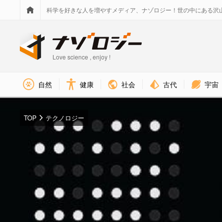
科学を好きな人を増やすメディア、ナゾロジー！世の中にある沢
Love science , enjoy !
社会
古代
宇宙
自然
健康
TOP
テクノロジー