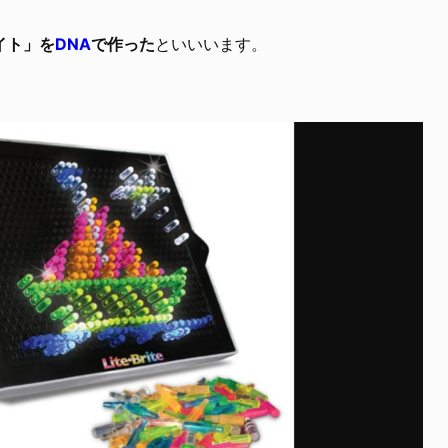
イト」を
DNA
で作った
といいいます。