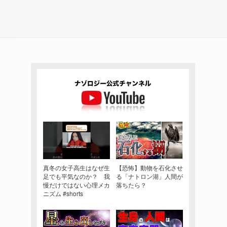
真冬の女子高生はなぜ生
【恐怖】動物を石化させ
足でも平気なのか？ 我
る「ナトロン湖」人間が
慢だけではない心理メカ
落ちたら？
ニズム #shorts