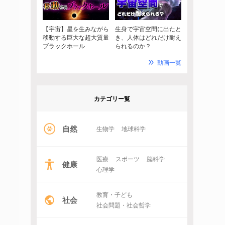
【宇宙】星を生みながら
生身で宇宙空間に出たと
移動する巨大な超大質量
き、人体はどれだけ耐え
ブラックホール
られるのか？
動画一覧
カテゴリー覧
自然
生物学
地球科学
医療
スポーツ
脳科学
健康
心理学
教育・子ども
社会
社会問題・社会哲学