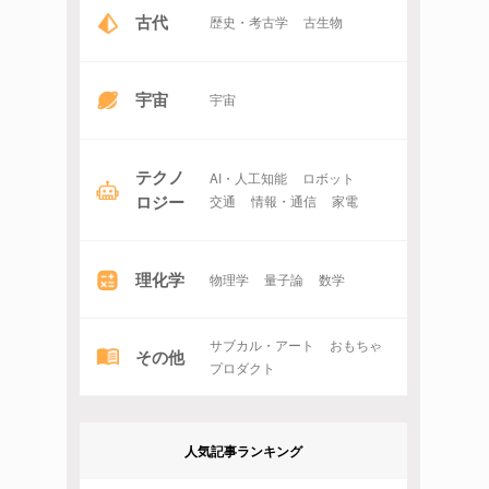
古代
歴史・考古学
古生物
宇宙
宇宙
テクノ
AI・人工知能
ロボット
ロジー
交通
情報・通信
家電
理化学
物理学
量子論
数学
サブカル・アート
おもちゃ
その他
プロダクト
人気記事ランキング