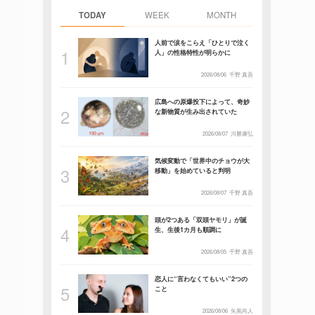
TODAY
WEEK
MONTH
人前で涙をこらえ「ひとりで泣く
人」の性格特性が明らかに
2026/08/06
千野 真吾
広島への原爆投下によって、奇妙
な新物質が生み出されていた
2026/08/07
川勝康弘
気候変動で「世界中のチョウが大
移動」を始めていると判明
2026/08/07
千野 真吾
頭が2つある「双頭ヤモリ」が誕
生、生後1カ月も順調に
2026/08/05
千野 真吾
恋人に“言わなくてもいい”2つの
こと
2026/08/06
矢黒尚人