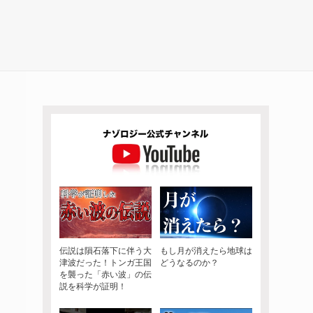
伝説は隕石落下に伴う大
もし月が消えたら地球は
津波だった！トンガ王国
どうなるのか？
を襲った「赤い波」の伝
説を科学が証明！