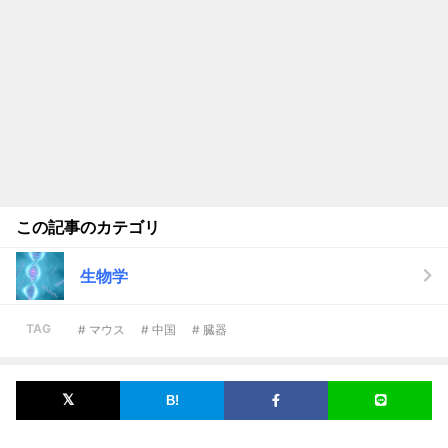
この記事のカテゴリ
生物学
TAG
# マウス
# 中国
# 臓器