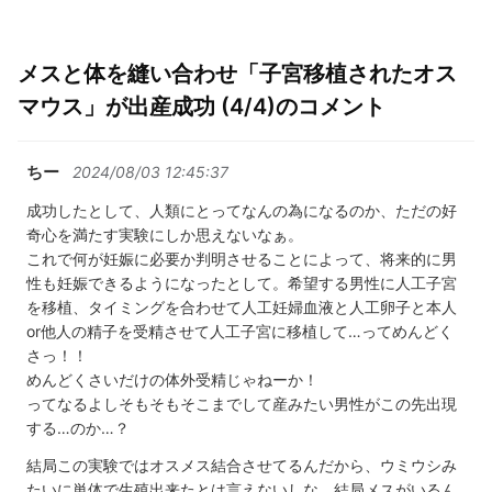
メスと体を縫い合わせ「子宮移植されたオス
マウス」が出産成功 (4/4)のコメント
ちー
2024/08/03 12:45:37
成功したとして、人類にとってなんの為になるのか、ただの好
奇心を満たす実験にしか思えないなぁ。
これで何が妊娠に必要か判明させることによって、将来的に男
性も妊娠できるようになったとして。希望する男性に人工子宮
を移植、タイミングを合わせて人工妊婦血液と人工卵子と本人
or他人の精子を受精させて人工子宮に移植して…ってめんどく
さっ！！
めんどくさいだけの体外受精じゃねーか！
ってなるよしそもそもそこまでして産みたい男性がこの先出現
する…のか…？
結局この実験ではオスメス結合させてるんだから、ウミウシみ
たいに単体で生殖出来たとは言えないしな。結局メスがいるん