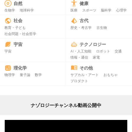
自然
健康
生物学
地球科学
医療
スポーツ
脳科学
心理学
社会
古代
教育・子ども
歴史・考古学
古生物
社会問題・社会哲学
宇宙
テクノロジー
宇宙
AI・人工知能
ロボット
交通
情報・通信
家電
理化学
その他
物理学
量子論
数学
サブカル・アート
おもちゃ
プロダクト
ナゾロジーチャンネル動画公開中