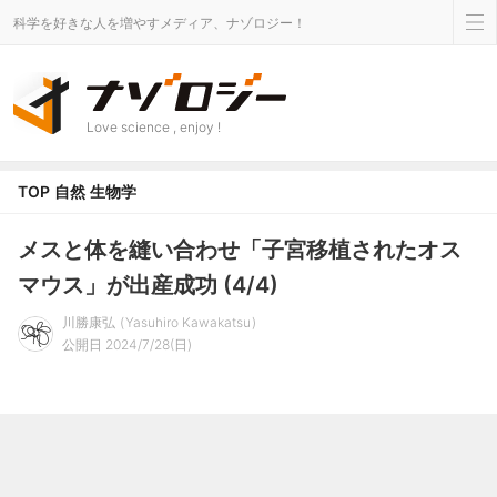
科学を好きな人を増やすメディア、ナゾロジー！
Love science , enjoy !
TOP
自然
生物学
メスと体を縫い合わせ「子宮移植されたオス
マウス」が出産成功 (4/4)
川勝康弘
Yasuhiro Kawakatsu
公開日 2024/7/28(日)