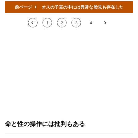
前ページ
オスの子宮の中には異常な胎児も存在した
<
1
2
3
4
>
命と性の操作には批判もある