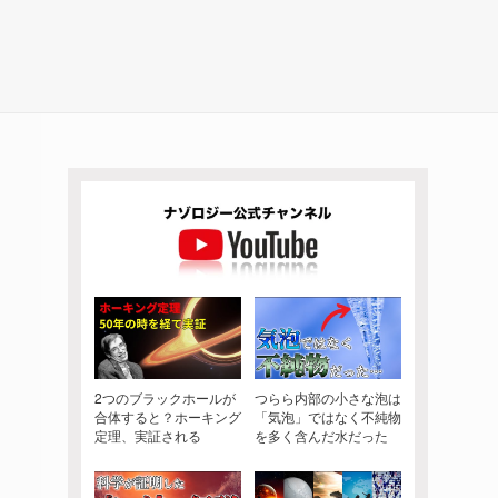
2つのブラックホールが
つらら内部の小さな泡は
合体すると？ホーキング
「気泡」ではなく不純物
定理、実証される
を多く含んだ水だった