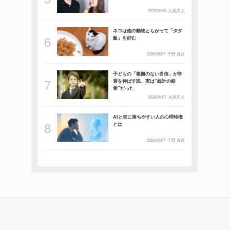
2026/08/06
矢黒尚人
ネコは他の動物とちがって「タダ
飯」を好む
2026/08/07
千野 真吾
子どもの「根拠のない自信」が学
習を伸ばす説、実は”統計の錯
覚”だった
2026/08/07
矢黒尚人
AIと恋に落ちやすい人の心理特徴
とは
2026/08/07
千野 真吾