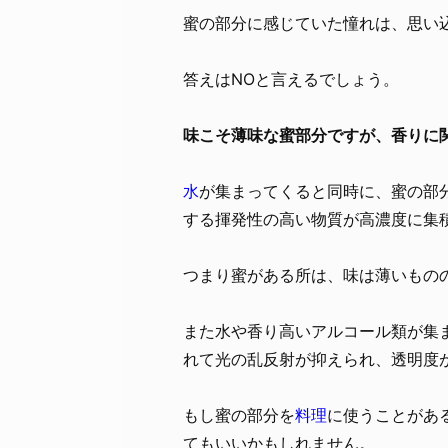
蜜の部分に感じていた憧れは、思い
答えはNOと言えるでしょう。
味こそ薄味な蜜部分ですが、香りに
水
が集まってくると同時に、蜜の部
する揮発性の高い物質が高濃度に集
つまり蜜がある所は、味は薄いもの
また水や香り高いアルコール類が集
れて光の乱反射が抑えられ、透明度
もし蜜の部分を
料理
に使うことがあ
てもいいかもしれません。