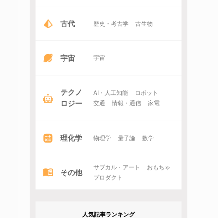
古代
歴史・考古学
古生物
宇宙
宇宙
テクノ
AI・人工知能
ロボット
ロジー
交通
情報・通信
家電
理化学
物理学
量子論
数学
サブカル・アート
おもちゃ
その他
プロダクト
人気記事ランキング