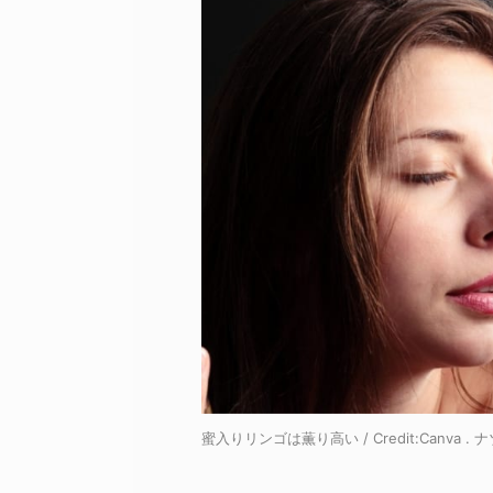
蜜入りリンゴは薫り高い / Credit:Canva 