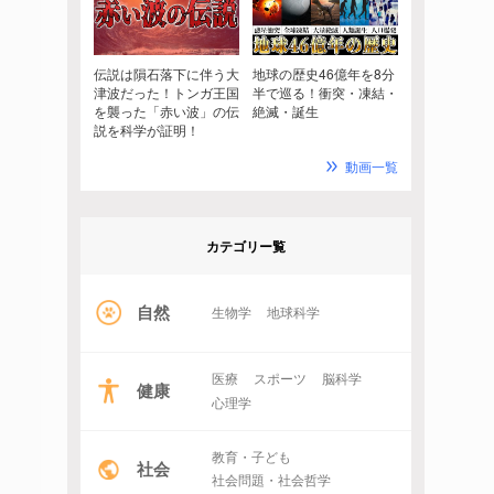
伝説は隕石落下に伴う大
地球の歴史46億年を8分
津波だった！トンガ王国
半で巡る！衝突・凍結・
を襲った「赤い波」の伝
絶滅・誕生
説を科学が証明！
動画一覧
カテゴリー覧
自然
生物学
地球科学
医療
スポーツ
脳科学
健康
心理学
教育・子ども
社会
社会問題・社会哲学