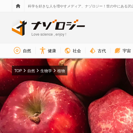
科学を好きな人を増やすメディア、ナゾロジー！世の中にある沢
Love science , enjoy !
社会
古代
宇宙
自然
健康
TOP
自然
生物学
植物