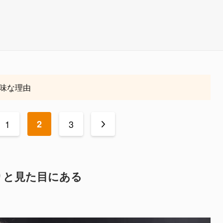
味な理由
1
2
3
>
りと見た目にある