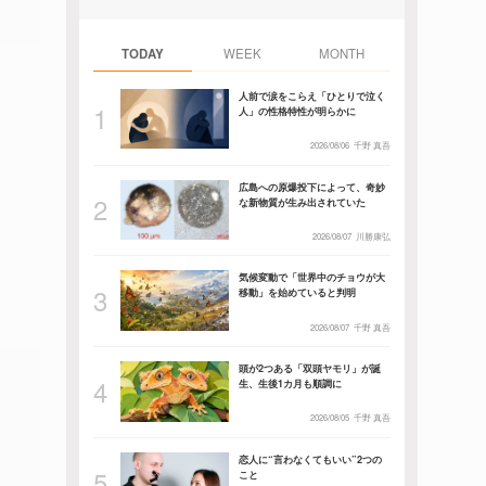
TODAY
WEEK
MONTH
人前で涙をこらえ「ひとりで泣く
人」の性格特性が明らかに
2026/08/06
千野 真吾
広島への原爆投下によって、奇妙
な新物質が生み出されていた
2026/08/07
川勝康弘
気候変動で「世界中のチョウが大
移動」を始めていると判明
2026/08/07
千野 真吾
頭が2つある「双頭ヤモリ」が誕
生、生後1カ月も順調に
2026/08/05
千野 真吾
恋人に“言わなくてもいい”2つの
こと