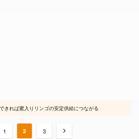
できれば蜜入りリンゴの安定供給につながる
1
2
3
>