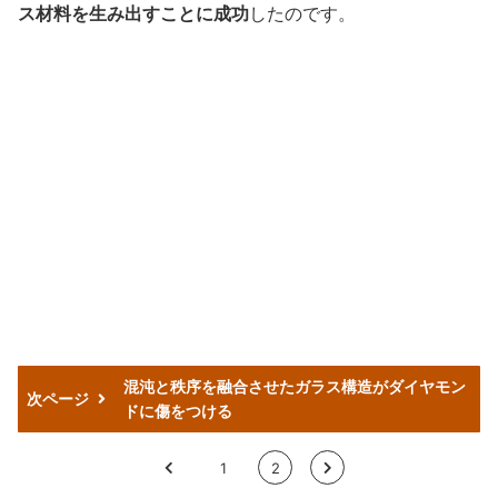
ス材料を生み出すことに成功
したのです。
混沌と秩序を融合させたガラス構造がダイヤモン
次ページ
ドに傷をつける
<
1
2
>