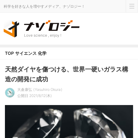
科学を好きな人を増やすメディア、ナゾロジー！
Love science , enjoy !
TOP
サイエンス
化学
天然ダイヤを傷つける、世界一硬いガラス構
造の開発に成功
大倉康弘
Yasuhiro Okura
公開日 2021/8/12(木)