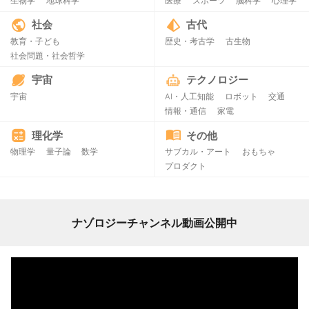
生物学
地球科学
医療
スポーツ
脳科学
心理学
社会
古代
教育・子ども
歴史・考古学
古生物
社会問題・社会哲学
宇宙
テクノロジー
宇宙
AI・人工知能
ロボット
交通
情報・通信
家電
理化学
その他
物理学
量子論
数学
サブカル・アート
おもちゃ
プロダクト
ナゾロジーチャンネル動画公開中