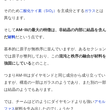
そのため
を主成分とする
とは
二酸化ケイ素（SiO
）
ガラス
2
異なります。
そして
AM-Ⅲの最大の特徴は、非結晶の内部に結晶を含ん
だ
だという点です。
材料
基本的に原子が無秩序に並んでいますが、あるセクション
では原子が整列しており、この
混沌と秩序の融合が材料を
強固にしている
とのこと。
つまりAM-Ⅲはダイヤモンドと同じ成分から成り立ってい
ますが、構造の一部はガラスのようであり、また別の一部
は結晶のようでもあります。
では、チームはどのようにダイヤモンドよりも強い
アモル
材料を生み出したのでしょうか？
ファス