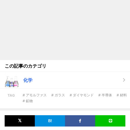
この記事のカテゴリ
化学
# アモルファス
# ガラス
# ダイヤモンド
# 半導体
# 材料
TAG
# 鉱物