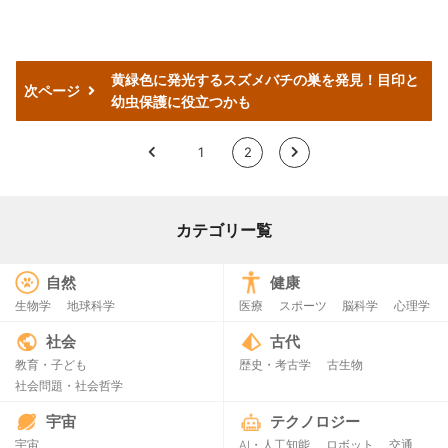
黄緑色に発光するスズメバチの巣を発見！目印と
次ページ
幼虫保護に役立つかも
<
1
2
>
カテゴリー覧
自然
健康
生物学
地球科学
医療
スポーツ
脳科学
心理学
社会
古代
教育・子ども
歴史・考古学
古生物
社会問題・社会哲学
宇宙
テクノロジー
宇宙
AI・人工知能
ロボット
交通