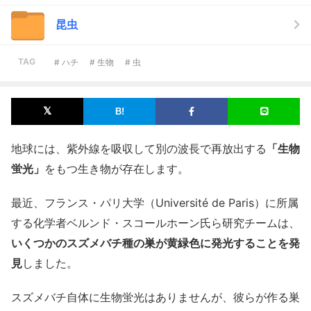
昆虫
TAG
# ハチ
# 生物
# 虫
地球には、紫外線を吸収して別の波長で再放出する
「生物
蛍光」
をもつ生き物が存在します。
最近、フランス・パリ大学（Université de Paris）に所属
する化学者ベルンド・スコールホーン氏ら研究チームは、
いくつかのスズメバチ種の巣が黄緑色に発光することを発
見
しました。
スズメバチ自体に生物蛍光はありませんが、彼らが作る巣