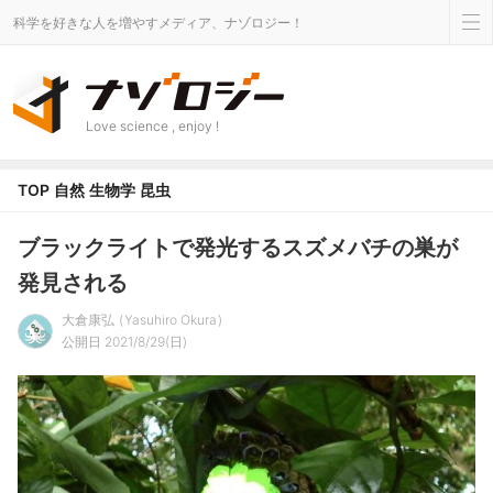
科学を好きな人を増やすメディア、ナゾロジー！
Love science , enjoy !
TOP
自然
生物学
昆虫
ブラックライトで発光するスズメバチの巣が
発見される
大倉康弘
Yasuhiro Okura
公開日 2021/8/29(日)