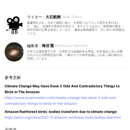
大石航樹
Koki Oishi
愛媛県生まれ。大学で福岡に移り、大学院ではフランス哲学を学びまし
た。 他に、生物学や歴史学が好きで、本サイトでは主に、動植物や歴史・
考古学系の記事を担当しています。 趣味は映画鑑賞で、月に30〜40本観る
ことも。
海沼 賢
Kainuma Satoshi
大学では電気電子工学、大学院では知識科学を専攻。科学進歩と共に分断
されがちな分野間交流の場、一般の人々が科学知識とふれあう場の創出を
目指しています。
Climate Change May Have Done 2 Odd And Contradictory Things to
Birds in The Amazon
https://www.sciencealert.com/climate-change-has-done-2-odd-and-
contradictory-things-to-birds-in-the-amazon
Amazon Rainforest birds’ bodies transform due to climate change
https://phys.org/news/2021-11-amazon-rainforest-birds-bodies-due.html