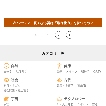
次ページ
長くなる翼は「飛行能力」を保つため？
<
1
2
>
カテゴリー覧
自然
健康
生物学
地球科学
医療
スポーツ
脳科学
心理学
社会
古代
教育・子ども
歴史・考古学
古生物
社会問題・社会哲学
宇宙
テクノロジー
宇宙
AI・人工知能
ロボット
交通