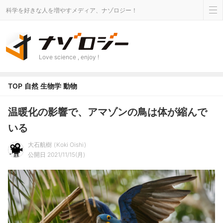
科学を好きな人を増やすメディア、ナゾロジー！
Love science , enjoy !
TOP
自然
生物学
動物
温暖化の影響で、アマゾンの鳥は体が縮んで
いる
大石航樹
Koki Oishi
公開日 2021/11/15(月)