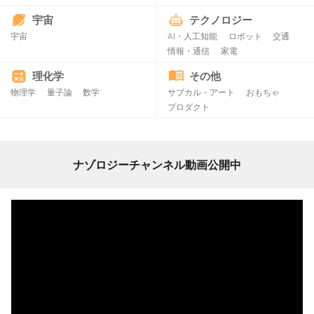
宇宙
テクノロジー
宇宙
AI・人工知能
ロボット
交通
情報・通信
家電
理化学
その他
物理学
量子論
数学
サブカル・アート
おもちゃ
プロダクト
ナゾロジーチャンネル動画公開中