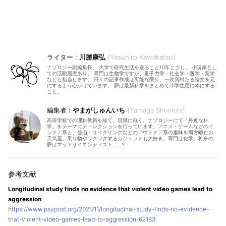
川勝康弘
Yasuhiro Kawakatsu
ナゾロジー副編集長。 大学で研究生活を送ること10年と少し。 小説家とし
ての活動履歴あり。 専門は生物学ですが、量子力学・社会学・医学・薬学
なども担当します。 日々の記事作成は可能な限り、一次資料たる論文を元
にするよう心がけています。 夢は最新科学をまとめて小学生用に本にする
こと。
やまがしゅんいち
Yamaga Shunichi
高等学校での理科教員を経て、現職に就く。ナゾロジーにて「身近な科
学」をテーマにディレクションを行っています。アニメ・ゲームなどのイ
ンドア系と、登山・サイクリングなどのアウトドア系の趣味を両方嗜むお
天気屋。乗り物やワクワクするガジェットも大好き。専門は化学。将来の
夢はマッドサイエンティスト……？
Longitudinal study finds no evidence that violent video games lead to
aggression
https://www.psypost.org/2021/11/longitudinal-study-finds-no-evidence-
that-violent-video-games-lead-to-aggression-62183