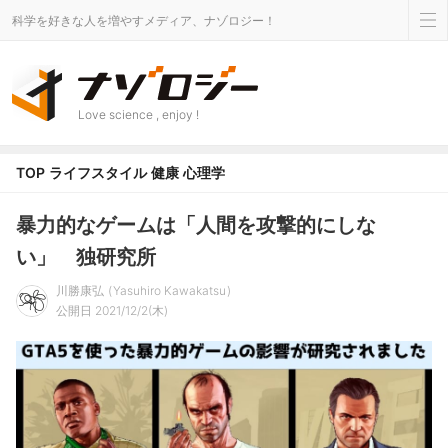
科学を好きな人を増やすメディア、ナゾロジー！
Love science , enjoy !
TOP
ライフスタイル
健康
心理学
暴力的なゲームは「人間を攻撃的にしな
い」 独研究所
川勝康弘
Yasuhiro Kawakatsu
公開日 2021/12/2(木)