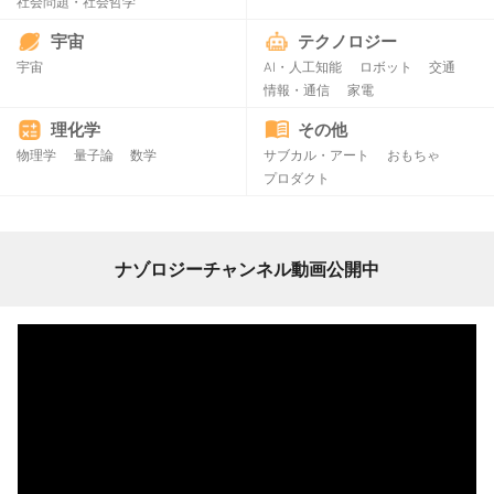
社会問題・社会哲学
宇宙
テクノロジー
宇宙
AI・人工知能
ロボット
交通
情報・通信
家電
理化学
その他
物理学
量子論
数学
サブカル・アート
おもちゃ
プロダクト
ナゾロジーチャンネル動画公開中