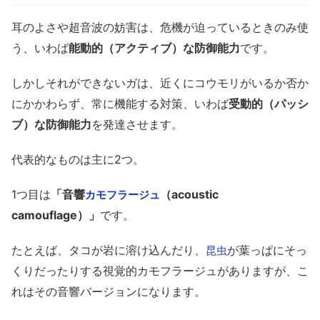
耳のよさや超音波の妨害は、危機が迫っているときのみ使
う、いわば
能動的（アクティブ）な防御能力
です。
しかしそれができないガは、近くにコウモリがいるか否か
にかかわらず、常に機能する対策、いわば
受動的（パッシ
ブ）な防御能力
を発達させます。
代表的なものは主に2つ。
1つ目は
「音響
（acoustic
カモフラージュ
camouflage）」
です。
たとえば、タコが岩に溶け込んだり、
が葉っぱにそっ
昆虫
くりだったりする視覚的カモフラージュがありますが、こ
れはその音響バージョンになります。