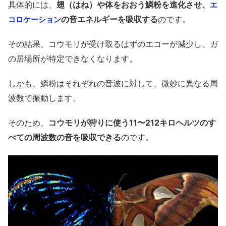
具体的には、
翅（はね）や体をおおう鱗粉を進化させ、
エ
の音エネルギーを吸収する
のです。
コロケーション
その結果、コウモリが受け取るはずのエコーが減少し、ガ
の居場所が特定できなくなります。
しかも、鱗粉はそれぞれの音波に対して、微妙に異なる周
波数で振動します。
そのため、
コウモリが狩りに使う11〜212キロヘルツのす
べての周波数の音を吸収できる
のです。