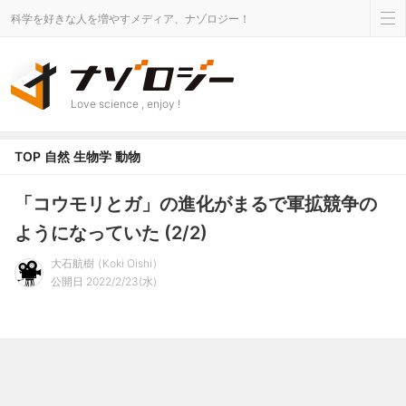
科学を好きな人を増やすメディア、ナゾロジー！
Love science , enjoy !
TOP
自然
生物学
動物
「コウモリとガ」の進化がまるで軍拡競争の
ようになっていた (2/2)
大石航樹
Koki Oishi
公開日 2022/2/23(水)