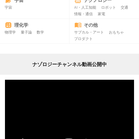
宇宙
テクノロジー
宇宙
AI・人工知能
ロボット
交通
情報・通信
家電
理化学
その他
物理学
量子論
数学
サブカル・アート
おもちゃ
プロダクト
ナゾロジーチャンネル動画公開中