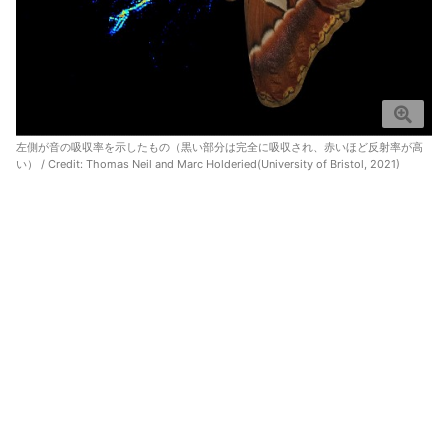
左側が音の吸収率を示したもの（黒い部分は完全に吸収され、赤いほど反射率が高
い） / Credit:
Thomas Neil and Marc Holderied(University of Bristol, 2021)