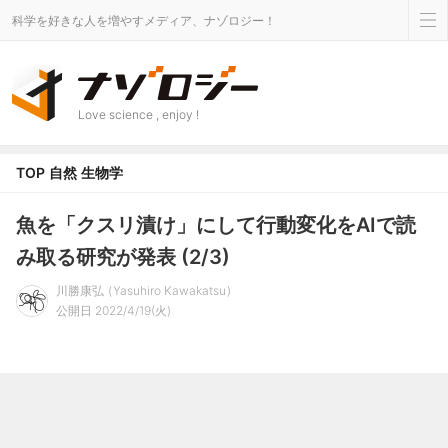
科学を好きな人を増やすメディア、ナゾロジー！
Love science , enjoy !
TOP
自然
生物学
魚を「クスリ漬け」にして行動変化をAIで読
み取る研究が発表 (2/3)
川勝康弘
Yasuhiro Kawakatsu
公開日 2022/4/19(火)