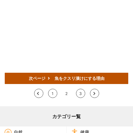
次ページ
魚をクスリ漬けにする理由
<
1
2
3
>
カテゴリー覧
自然
健康