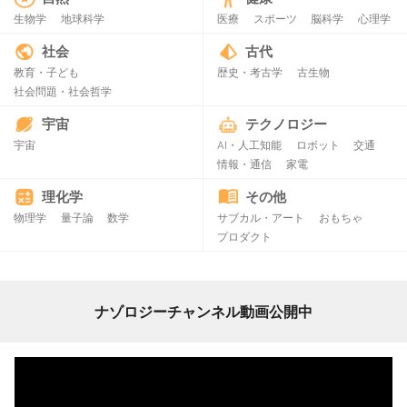
生物学
地球科学
医療
スポーツ
脳科学
心理学
社会
古代
教育・子ども
歴史・考古学
古生物
社会問題・社会哲学
宇宙
テクノロジー
宇宙
AI・人工知能
ロボット
交通
情報・通信
家電
理化学
その他
物理学
量子論
数学
サブカル・アート
おもちゃ
プロダクト
ナゾロジーチャンネル動画公開中