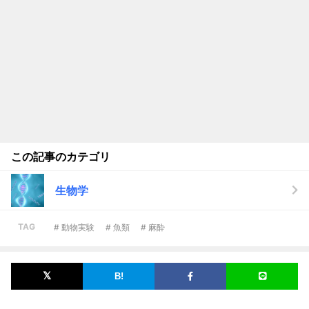
この記事のカテゴリ
生物学
TAG
# 動物実験
# 魚類
# 麻酔