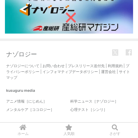
ナゾロジー
ナゾロジーについて
|
お問い合わせ
|
プレスリリース送付先
|
利用規約
|
プ
ライバシーポリシー
|
インフォマティブデータポリシー
|
運営会社
|
サイト
マップ
kusuguru
media
アニメ情報［にじめん］
科学ニュース［ナゾロジー］
メンタルケア［ココロジー］
心理テスト［シンリ］
© 2017-2026 nazology. all rights reserved.
ホーム
人気順
さがす