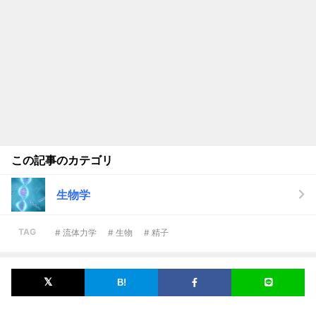
この記事のカテゴリ
生物学
TAG
# 流体力学
# 生物
# 精子