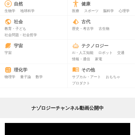
自然
健康
生物学
地球科学
医療
スポーツ
脳科学
心理学
社会
古代
教育・子ども
歴史・考古学
古生物
社会問題・社会哲学
宇宙
テクノロジー
宇宙
AI・人工知能
ロボット
交通
情報・通信
家電
理化学
その他
物理学
量子論
数学
サブカル・アート
おもちゃ
プロダクト
ナゾロジーチャンネル動画公開中