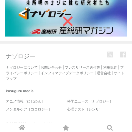
ナゾロジー
ナゾロジーについて
|
お問い合わせ
|
プレスリリース送付先
|
利用規約
|
プ
ライバシーポリシー
|
インフォマティブデータポリシー
|
運営会社
|
サイト
マップ
kusuguru
media
アニメ情報［にじめん］
科学ニュース［ナゾロジー］
メンタルケア［ココロジー］
心理テスト［シンリ］
© 2017-2026 nazology. all rights reserved.