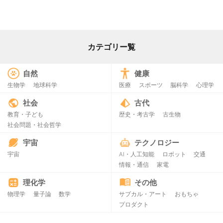
カテゴリー覧
自然
健康
生物学
地球科学
医療
スポーツ
脳科学
心理学
社会
古代
教育・子ども
歴史・考古学
古生物
社会問題・社会哲学
宇宙
テクノロジー
宇宙
AI・人工知能
ロボット
交通
情報・通信
家電
理化学
その他
物理学
量子論
数学
サブカル・アート
おもちゃ
プロダクト