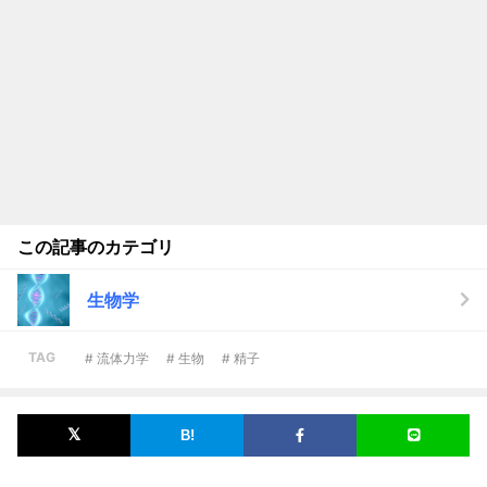
この記事のカテゴリ
生物学
TAG
# 流体力学
# 生物
# 精子