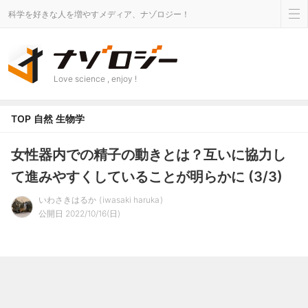
科学を好きな人を増やすメディア、ナゾロジー！
Love science , enjoy !
TOP
自然
生物学
女性器内での精子の動きとは？互いに協力し
て進みやすくしていることが明らかに (3/3)
いわさきはるか
iwasaki haruka
公開日 2022/10/16(日)