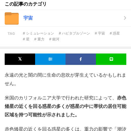
この記事のカテゴリ
宇宙
# シミュレーション
# ハビタブルゾーン
# 宇宙
# 惑星
TAG
# 星
# 重力
# 銀河
永遠の光と闇の間に生命の息吹が芽生えているかもしれま
せん。
米国のカリフォルニア大学で行われた研究によって、
赤色
矮星の近くを回る惑星の多くが惑星の中に帯状の居住可能
区域を持つ可能性が示されました。
赤色矮星の近くを回る惑星の多くは、重力の影響で「潮汐