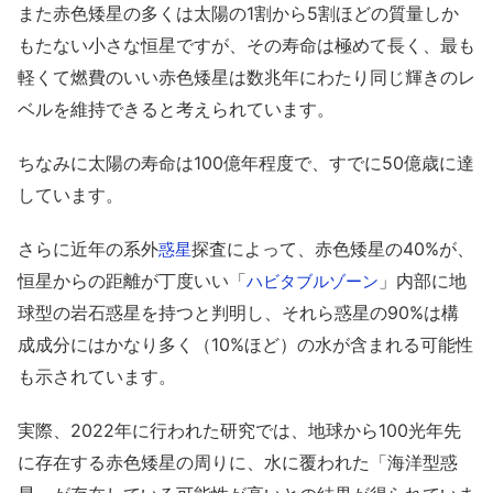
また赤色矮星の多くは太陽の1割から5割ほどの質量しか
もたない小さな恒星ですが、その寿命は極めて長く、最も
軽くて燃費のいい赤色矮星は数兆年にわたり同じ輝きのレ
ベルを維持できると考えられています。
ちなみに太陽の寿命は100億年程度で、すでに50億歳に達
しています。
さらに近年の系外
探査によって、赤色矮星の40%が、
惑星
恒星からの距離が丁度いい「
」内部に地
ハビタブルゾーン
球型の岩石惑星を持つと判明し、それら惑星の90%は構
成成分にはかなり多く（10%ほど）の水が含まれる可能性
も示されています。
実際、2022年に行われた研究では、地球から100光年先
に存在する赤色矮星の周りに、水に覆われた「海洋型惑