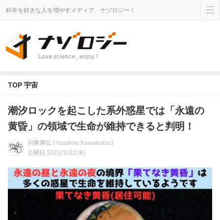
科学を好きな人を増やすメディア、ナゾロジー！
Love science , enjoy !
TOP
宇宙
潮汐ロックを起こした系外惑星では「永遠の
黄昏」の領域で生命が維持できると判明！
川勝康弘
Yasuhiro Kawakatsu
公開日 2023/3/22(水)