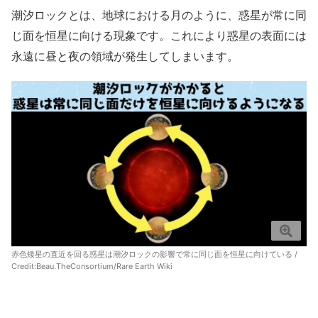
潮汐ロックとは、地球における月のように、惑星が常に同
じ面を恒星に向ける現象です。これにより惑星の表面には
永遠に昼と夜の領域が発生してしまいます。
赤色矮星の直近を回る惑星は潮汐ロックの影響で常に同じ面を恒星に向けている /
Credit:
Beau.TheConsortium/Rare Earth Wiki