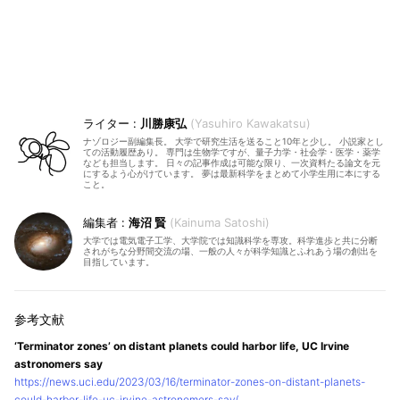
川勝康弘
Yasuhiro Kawakatsu
ナゾロジー副編集長。 大学で研究生活を送ること10年と少し。 小説家とし
ての活動履歴あり。 専門は生物学ですが、量子力学・社会学・医学・薬学
なども担当します。 日々の記事作成は可能な限り、一次資料たる論文を元
にするよう心がけています。 夢は最新科学をまとめて小学生用に本にする
こと。
海沼 賢
Kainuma Satoshi
大学では電気電子工学、大学院では知識科学を専攻。科学進歩と共に分断
されがちな分野間交流の場、一般の人々が科学知識とふれあう場の創出を
目指しています。
‘Terminator zones’ on distant planets could harbor life, UC Irvine
astronomers say
https://news.uci.edu/2023/03/16/terminator-zones-on-distant-planets-
could-harbor-life-uc-irvine-astronomers-say/