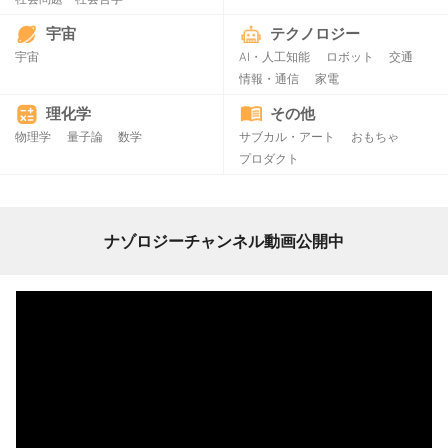
宇宙
テクノロジー
宇宙
AI・人工知能
ロボット
交通
情報・通信
家電
理化学
その他
物理学
量子論
数学
サブカル・アート
おもちゃ
プロダクト
ナゾロジーチャンネル動画公開中