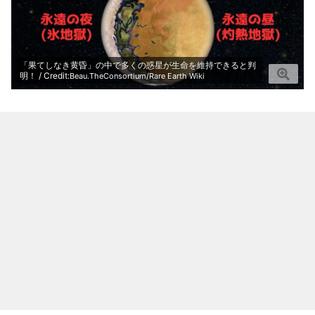
「果てしなき黄昏」の中で多くの惑星が生命を維持できると判
明！ / Credit:
Beau.TheConsortium/Rare Earth Wiki