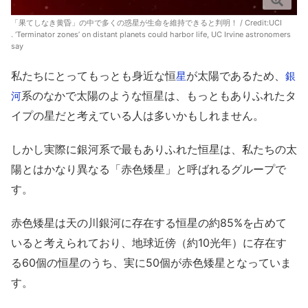
「果てしなき黄昏」の中で多くの惑星が生命を維持できると判明！ / Credit:
UCI
. ‘Terminator zones’ on distant planets could harbor life, UC Irvine astronomers
say
私たちにとってもっとも身近な恒
が太陽であるため、
星
銀
系のなかで太陽のような恒星は、もっともありふれたタ
河
イプの星だと考えている人は多いかもしれません。
しかし実際に銀河系で最もありふれた恒星は、私たちの太
陽とはかなり異なる「赤色矮星」と呼ばれるグループで
す。
赤色矮星は天の川銀河に存在する恒星の約85%を占めて
いると考えられており、地球近傍（約10光年）に存在す
る60個の恒星のうち、実に50個が赤色矮星となっていま
す。