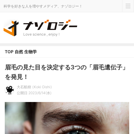
科学を好きな人を増やすメディア、ナゾロジー！
Love science , enjoy !
TOP
自然
生物学
眉毛の見た目を決定する3つの「眉毛遺伝子」
を発見！
大石航樹
Koki Oishi
公開日 2023/6/14(水)