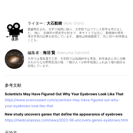
大石航樹
Koki Oishi
愛媛県生まれ。大学で福岡に移り、大学院ではフランス哲学を学びまし
た。 他に、生物学や歴史学が好きで、本サイトでは主に、動植物や歴史・
考古学系の記事を担当しています。 趣味は映画鑑賞で、月に30〜40本観る
ことも。
海沼 賢
Kainuma Satoshi
大学では電気電子工学、大学院では知識科学を専攻。科学進歩と共に分断
されがちな分野間交流の場、一般の人々が科学知識とふれあう場の創出を
目指しています。
Scientists May Have Figured Out Why Your Eyebrows Look Like That
https://www.sciencealert.com/scientists-may-have-figured-out-why-
your-eyebrows-look-like-that
New study uncovers genes that define the appearance of eyebrows
https://medicalxpress.com/news/2023-06-uncovers-genes-eyebrows.html