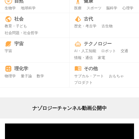
自然
健康
生物学
地球科学
医療
スポーツ
脳科学
心理学
社会
古代
教育・子ども
歴史・考古学
古生物
社会問題・社会哲学
宇宙
テクノロジー
宇宙
AI・人工知能
ロボット
交通
情報・通信
家電
理化学
その他
物理学
量子論
数学
サブカル・アート
おもちゃ
プロダクト
ナゾロジーチャンネル動画公開中