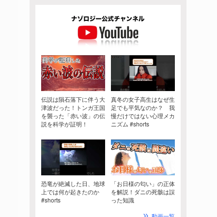
伝説は隕石落下に伴う大
真冬の女子高生はなぜ生
津波だった！トンガ王国
足でも平気なのか？ 我
を襲った「赤い波」の伝
慢だけではない心理メカ
説を科学が証明！
ニズム #shorts
恐竜が絶滅した日、地球
「お日様の匂い」の正体
上では何が起きたのか
を解説！ダニの死骸は誤
#shorts
った知識
動画一覧