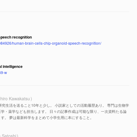
speech recognition
084926/human-brain-cells-chip-organoid-speech-recognition/
l intelligence
69-w
hiro Kawakatsu
研究生活を送ること10年と少し。 小説家としての活動履歴あり。 専門は生物学
医学・薬学なども担当します。 日々の記事作成は可能な限り、一次資料たる論
す。 夢は最新科学をまとめて小学生用に本にすること。
 Satoshi