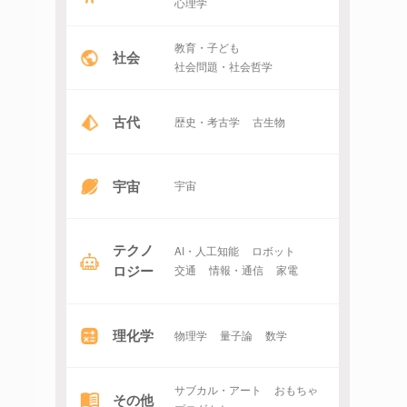
心理学
教育・子ども
社会
社会問題・社会哲学
古代
歴史・考古学
古生物
宇宙
宇宙
テクノ
AI・人工知能
ロボット
ロジー
交通
情報・通信
家電
理化学
物理学
量子論
数学
サブカル・アート
おもちゃ
その他