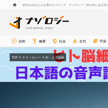
科学を好きな人を増やすメディア、ナゾロジー！世の中にある沢
Love science , enjoy !
社会
古代
宇宙
自然
健康
TOP
テクノロジー
AI・人工知能