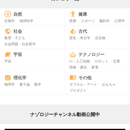
自然
健康
生物学
地球科学
医療
スポーツ
脳科学
心理学
社会
古代
教育・子ども
歴史・考古学
古生物
社会問題・社会哲学
宇宙
テクノロジー
宇宙
AI・人工知能
ロボット
交通
情報・通信
家電
理化学
その他
物理学
量子論
数学
サブカル・アート
おもちゃ
プロダクト
ナゾロジーチャンネル動画公開中