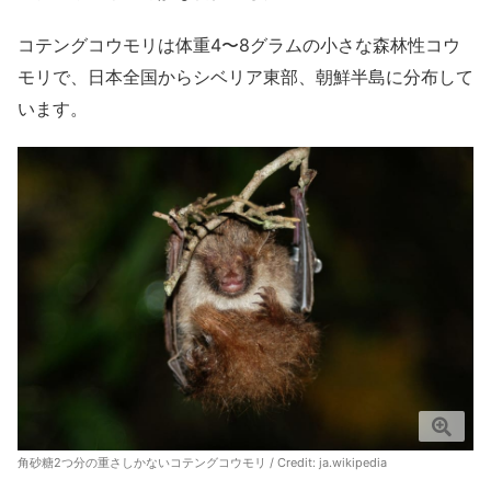
コテングコウモリは体重4〜8グラムの小さな森林性コウ
モリで、日本全国からシベリア東部、朝鮮半島に分布して
います。
角砂糖2つ分の重さしかないコテングコウモリ / Credit:
ja.wikipedia