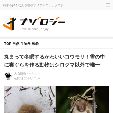
科学を好きな人を増やすメディア、ナゾロジー！
Love science , enjoy !
TOP
自然
生物学
動物
丸まって冬眠するかわいいコウモリ！雪の中
に寝ぐらを作る動物はシロクマ以外で唯一
大石航樹
Koki Oishi
公開日 2024/1/4(木)