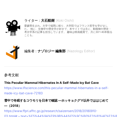
大石航樹
Koki Oishi
愛媛県生まれ。大学で福岡に移り、大学院ではフランス哲学を学びまし
た。 他に、生物学や歴史学が好きで、本サイトでは主に、動植物や歴史・
考古学系の記事を担当しています。 趣味は映画鑑賞で、月に30〜40本観る
ことも。
ナゾロジー 編集部
Nazology Editor
This Peculiar Mammal Hibernates In A Self-Made Icy Bat Cave
https://www.iflscience.com/this-peculiar-mammal-hibernates-in-a-self-
made-icy-bat-cave-72183
雪中で冬眠するコウモリを日本で確認 ―ホッキョクグマ以外でははじめて
―（2018）
https://www.ffpri.affrc.go.jp/research/saizensen/2018/20180910-
03.html#:~:text=%E5%A4%9A%E9%9B%AA%E5%9C%B0%E3%81%AE%E