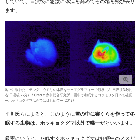
していて、日没後に急激に体温を高めてその場を飛び去り
ます。
地上に現れたコテングコウモリの体温をサーモグラフィーで観察（左:日没後34分、
右:日没後66分） / Credit:
森林総合研究所 – 雪中で冬眠するコウモリを日本で確認
―ホッキョクグマ以外でははじめて―(2018)
平川氏らによると、このように
雪の中に寝ぐらを作って冬
眠する生物は、ホッキョクグマ以外で唯一だ
といいます。
厳密にいうと、冬眠するホッキョクグマは妊娠中のメスだ