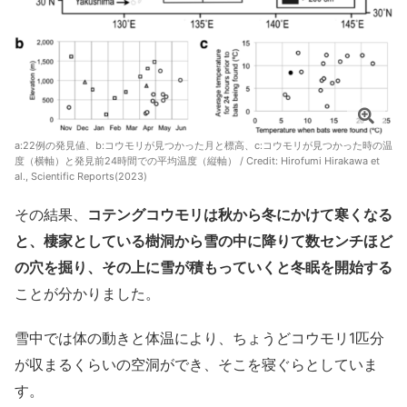
a:22例の発見値、b:コウモリが見つかった月と標高、c:コウモリが見つかった時の温
度（横軸）と発見前24時間での平均温度（縦軸） / Credit:
Hirofumi Hirakawa et
al., Scientific Reports(2023)
その結果、
コテングコウモリは秋から冬にかけて寒くなる
と、棲家としている樹洞から雪の中に降りて数センチほど
の穴を掘り、その上に雪が積もっていくと冬眠を開始する
ことが分かりました。
雪中では体の動きと体温により、ちょうどコウモリ1匹分
が収まるくらいの空洞ができ、そこを寝ぐらとしていま
す。