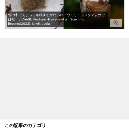
雪の中で丸まって冬眠するかわいいコウモリ！シロクマ以外で
は唯一 / Credit:
Hirofumi Hirakawa et al., Scientific
,
Reports(2023)
ja.wikipedia
この記事のカテゴリ