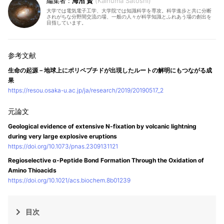
海沼 賢
Kainuma Satoshi
大学では電気電子工学、大学院では知識科学を専攻。科学進歩と共に分断
されがちな分野間交流の場、一般の人々が科学知識とふれあう場の創出を
目指しています。
生命の起源－地球上にポリペプチドが出現したルートの解明にもつながる成
果
https://resou.osaka-u.ac.jp/ja/research/2019/20190517_2
Geological evidence of extensive N-fixation by volcanic lightning
during very large explosive eruptions
https://doi.org/10.1073/pnas.2309131121
Regioselective α-Peptide Bond Formation Through the Oxidation of
Amino Thioacids
https://doi.org/10.1021/acs.biochem.8b01239
目次