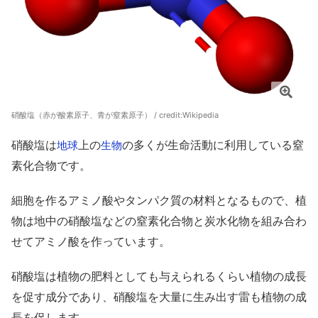
硝酸塩（赤が酸素原子、青が窒素原子） / credit:
Wikipedia
硝酸塩は
上の
の多くが生命活動に利用している窒
地球
生物
素化合物です。
細胞を作るアミノ酸やタンパク質の材料となるもので、植
物は地中の硝酸塩などの窒素化合物と炭水化物を組み合わ
せてアミノ酸を作っています。
硝酸塩は植物の肥料としても与えられるくらい植物の成長
を促す成分であり、硝酸塩を大量に生み出す雷も植物の成
長を促します。