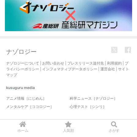
ナゾロジー
ナゾロジーについて
|
お問い合わせ
|
プレスリリース送付先
|
利用規約
|
プ
ライバシーポリシー
|
インフォマティブデータポリシー
|
運営会社
|
サイト
マップ
kusuguru
media
アニメ情報［にじめん］
科学ニュース［ナゾロジー］
メンタルケア［ココロジー］
心理テスト［シンリ］
© 2017-2026 nazology. all rights reserved.
ホーム
人気順
さがす