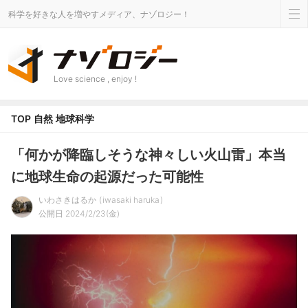
科学を好きな人を増やすメディア、ナゾロジー！
Love science , enjoy !
TOP
自然
地球科学
「何かが降臨しそうな神々しい火山雷」本当
に地球生命の起源だった可能性
いわさきはるか
iwasaki haruka
公開日 2024/2/23(金)