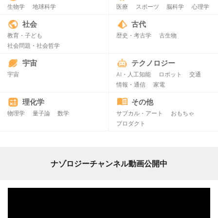
生物学
地球科学
医療
スポーツ
脳科学
心理学
社会
古代
教育・子ども
歴史・考古学
古生物
社会問題・社会哲学
宇宙
テクノロジー
宇宙
AI・人工知能
ロボット
交通
情報・通信
家電
理化学
その他
物理学
量子論
数学
サブカル・アート
おもちゃ
プロダクト
ナゾロジーチャンネル動画公開中