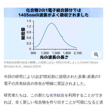
共有結合状態や結合が解離した状態にはない特性が出現しました/Credit:
Takuya
Shimajiri et al ., Nature (2024)
今回の研究によりほぼ1世紀前に提唱された炭素‐炭素の1
電子の共有結合の存在が明確に実証されました。
研究者たちは、この新たな
結合を利用することができ
化学
れば、全く新しい化合物を作り出すことが可能になると述