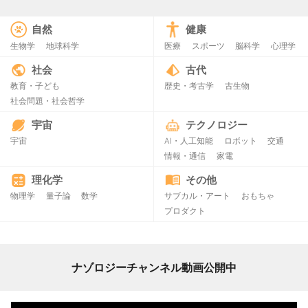
自然
健康
生物学
地球科学
医療
スポーツ
脳科学
心理学
社会
古代
教育・子ども
歴史・考古学
古生物
社会問題・社会哲学
宇宙
テクノロジー
宇宙
AI・人工知能
ロボット
交通
情報・通信
家電
理化学
その他
物理学
量子論
数学
サブカル・アート
おもちゃ
プロダクト
ナゾロジーチャンネル動画公開中