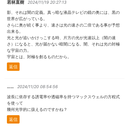
若林直樹
2024/11/19 20:27:13
影、それは闇の定義。真っ暗な液晶テレビの鏡の奥には、黒の
世界が広がっている。
さらに奥が続く事より、速さは光の速さの二倍である事が予想
出来る。
光と光が追いかけっこする時、片方の光が光速以上（闇の速
さ）になると、光が届かない暗闇になる。闇、それは光の対極
な宇宙の力。
宇宙とは、対極を創るものだから。
返信
……
2024/11/20 08:54:56
波長に依存する誘電率や透磁率を持つマックスウェルの方程式
を使って
幾何光学的に扱えるのですかね？
返信