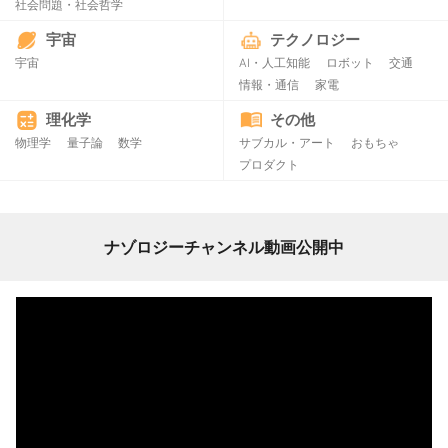
社会問題・社会哲学
宇宙
テクノロジー
宇宙
AI・人工知能
ロボット
交通
情報・通信
家電
理化学
その他
物理学
量子論
数学
サブカル・アート
おもちゃ
プロダクト
ナゾロジーチャンネル動画公開中