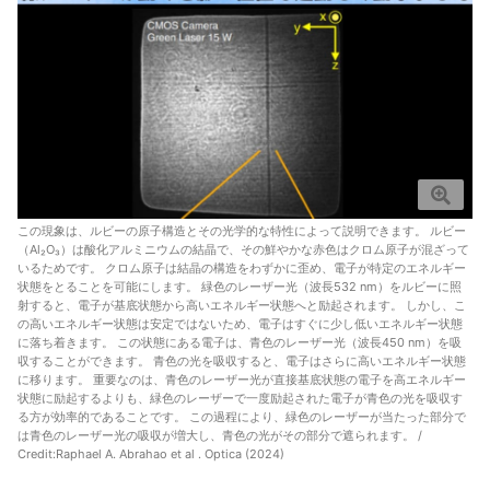
この現象は、ルビーの原子構造とその光学的な特性によって説明できます。 ルビー
（Al₂O₃）は酸化アルミニウムの結晶で、その鮮やかな赤色はクロム原子が混ざって
いるためです。 クロム原子は結晶の構造をわずかに歪め、電子が特定のエネルギー
状態をとることを可能にします。 緑色のレーザー光（波長532 nm）をルビーに照
射すると、電子が基底状態から高いエネルギー状態へと励起されます。 しかし、こ
の高いエネルギー状態は安定ではないため、電子はすぐに少し低いエネルギー状態
に落ち着きます。 この状態にある電子は、青色のレーザー光（波長450 nm）を吸
収することができます。 青色の光を吸収すると、電子はさらに高いエネルギー状態
に移ります。 重要なのは、青色のレーザー光が直接基底状態の電子を高エネルギー
状態に励起するよりも、緑色のレーザーで一度励起された電子が青色の光を吸収す
る方が効率的であることです。 この過程により、緑色のレーザーが当たった部分で
は青色のレーザー光の吸収が増大し、青色の光がその部分で遮られます。 /
Credit:
Raphael A. Abrahao et al . Optica (2024)