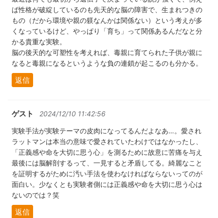
ば性格が破綻しているのも先天的な脳の障害で、生まれつきの
もの（だから環境や親の躾なんかは関係ない）という考えが多
くなっているけど、やっぱり「育ち」って関係あるんだなと分
かる貴重な実験。
脳の後天的な可塑性を考えれば、毒親に育てられた子供が親に
なると毒親になるというような負の連鎖が起こるのも分かる。
返信
ゲスト
2024/12/10 11:42:56
実験手法が実験テーマの皮肉になってるんだよなあ…。愛され
ラットマンは本当の意味で愛されていたわけではなかったし、
「正義感や命を大切に思う心」を測るために故意に苦痛を与え
最後には脳解剖するって、一見すると矛盾してる。綺麗なこと
を証明するがために汚い手法を使わなければならないってのが
面白い。少なくとも実験者側には正義感や命を大切に思う心は
ないのでは？笑
返信