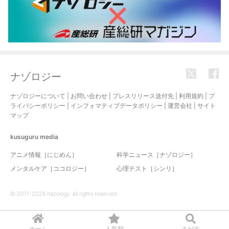
ナゾロジー
ナゾロジーについて
|
お問い合わせ
|
プレスリリース送付先
|
利用規約
|
プ
ライバシーポリシー
|
インフォマティブデータポリシー
|
運営会社
|
サイト
マップ
kusuguru
media
アニメ情報［にじめん］
科学ニュース［ナゾロジー］
メンタルケア［ココロジー］
心理テスト［シンリ］
© 2017-2026 nazology. all rights reserved.
ホーム
人気順
さがす