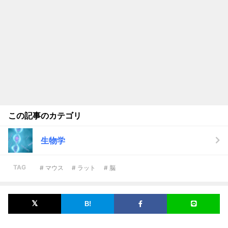
この記事のカテゴリ
生物学
TAG
# マウス
# ラット
# 脳