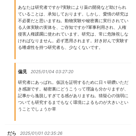
あなたは研究者ですか?実験により薬の開発など助けられ
ていることは、承知しております。しかし、愛情の研究は
不必要だと思いますね。動物実験や秘密裏に実行されてい
る人体実験の実体を、ご存知ですか?軍事利用され、人権
侵害人権蹂躙に使われています。研究は、常に危険視しな
ければなりません。必ず悪用されます。好き好んで実験す
る嗜虐性を持つ研究者も、少なくないです。
偏見
2025/01/04 03:27:20
研究者にあっぱれ。仮説を証明するために日々研鑽いただ
き感謝です。秘密裏にどうこうって理論も分かりますが、
記事から逸脱しすぎてる感がありますね。猜疑心の強弱に
ついても研究するまでもなく環境によるものが大きいとい
うことでしょうか草
だら
2025/01/01 02:35:26