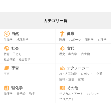
カテゴリー覧
自然
健康
生物学
地球科学
医療
スポーツ
脳科学
心理学
社会
古代
教育・子ども
歴史・考古学
古生物
社会問題・社会哲学
宇宙
テクノロジー
宇宙
AI・人工知能
ロボット
交通
情報・通信
家電
理化学
その他
物理学
量子論
数学
サブカル・アート
おもちゃ
プロダクト