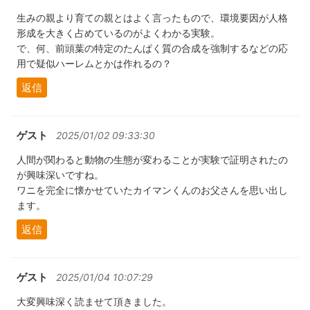
生みの親より育ての親とはよく言ったもので、環境要因が人格
形成を大きく占めているのがよくわかる実験。
で、何、前頭葉の特定のたんぱく質の合成を強制するなどの応
用で疑似ハーレムとかは作れるの？
返信
ゲスト
2025/01/02 09:33:30
人間が関わると動物の生態が変わることが実験で証明されたの
が興味深いですね。
ワニを完全に懐かせていたカイマンくんのお父さんを思い出し
ます。
返信
ゲスト
2025/01/04 10:07:29
大変興味深く読ませて頂きました。