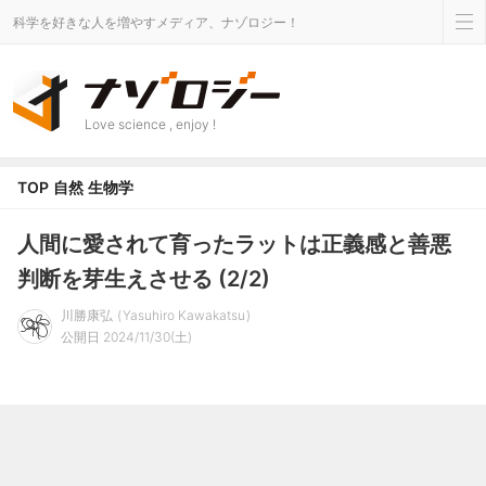
科学を好きな人を増やすメディア、ナゾロジー！
Love science , enjoy !
TOP
自然
生物学
人間に愛されて育ったラットは正義感と善悪
判断を芽生えさせる (2/2)
川勝康弘
Yasuhiro Kawakatsu
公開日 2024/11/30(土)