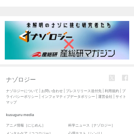
ナゾロジー
ナゾロジーについて
|
お問い合わせ
|
プレスリリース送付先
|
利用規約
|
プ
ライバシーポリシー
|
インフォマティブデータポリシー
|
運営会社
|
サイト
マップ
kusuguru
media
アニメ情報［にじめん］
科学ニュース［ナゾロジー］
メンタルケア［ココロジー］
心理テスト［シンリ］