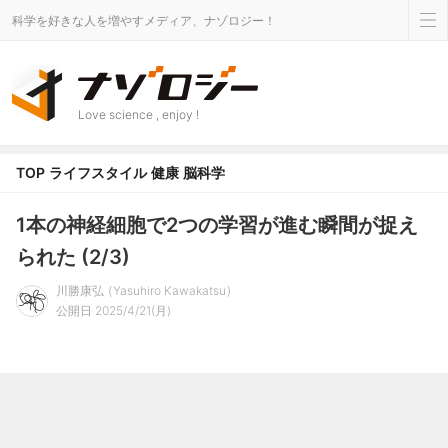
科学を好きな人を増やすメディア、ナゾロジー！
Love science , enjoy !
TOP
ライフスタイル
健康
脳科学
1本の神経細胞で2つの学習が進む瞬間が捉え
られた (2/3)
川勝康弘
Yasuhiro Kawakatsu
公開日 2025/4/21(月)