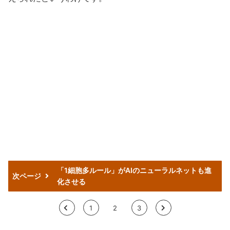
「1細胞多ルール」がAIのニューラルネットも進
次ページ
化させる
<
1
2
3
>